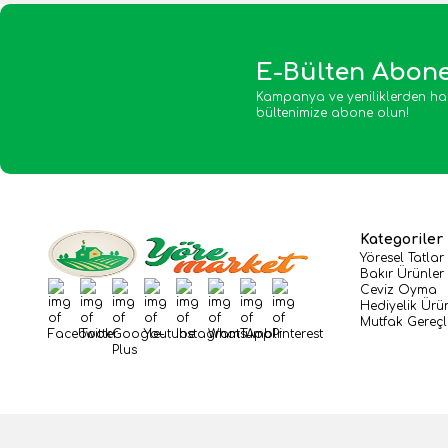
E-Bülten Abone
Kampanya ve yeniliklerden ha
bültenimize abone olun!
Kategoriler
Yöresel Tatlar
Bakır Ürünler
Ceviz Oyma
Facebook
Twitter
Google-Plus
Youtube
Instagram
WhatsApp
Tumblr
Pinterest
Hediyelik Ürü
Mutfak Gereçl