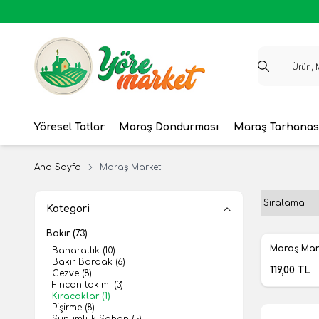
Yöresel Tatlar
Maraş Dondurması
Maraş Tarhanas
Ana Sayfa
Maraş Market
Kategori
Bakır
(73)
Yeni
Maraş Mar
Baharatlık
(10)
Favoril
Bakır Bardak
(6)
119,00
TL
Cezve
(8)
Fincan takımı
(3)
Kıracaklar
(1)
Pişirme
(8)
Sunumluk Sahan
(5)