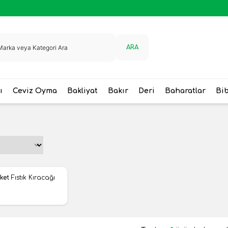
ARA
ı
Ceviz Oyma
Bakliyat
Bakır
Deri
Baharatlar
Bi
ket
Fıstık Kıracağı
ere Ekle