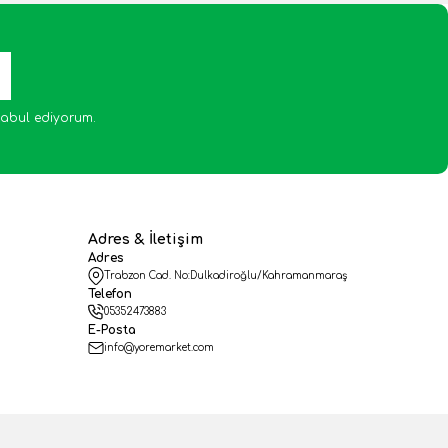
abul ediyorum.
Adres & İletişim
Adres
Trabzon Cad. No:Dulkadiroğlu/Kahramanmaraş
Telefon
05352473883
E-Posta
info@yoremarket.com