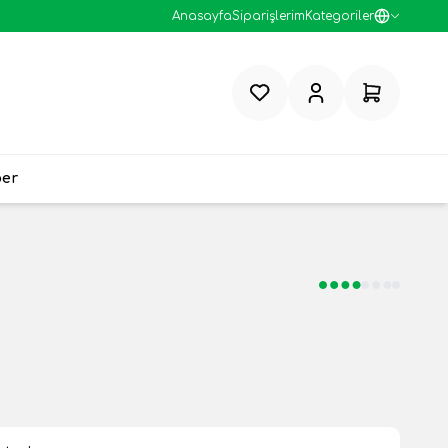
Anasayfa
Siparişlerim
Kategoriler
Favorilerim
Hesabım
Sepetim
ber