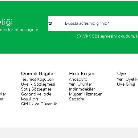
liği
berdar olmak için e-
KVKK Sözleşmesi'ni
okudum, k
Önemli Bilgiler
Hızlı Erişim
Üye
Teslimat Koşulları
Anasayfa
Yeni Üyelik
Üyelik Sözleşmesi
Yeni Ürünler
Üye Girişi
Satış Sözleşmesi
İndirimdekiler
nler
Garanti ve İade
Müşteri Hizmetleri
eri
Koşulları
Sepetim
Gizlilik ve Güvenlik