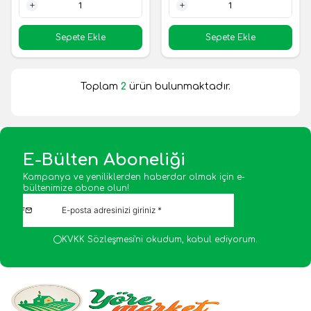
1 Adet
1 Adet
Sepete Ekle
Sepete Ekle
Toplam
2
ürün bulunmaktadır.
E-Bülten Aboneliği
Kampanya ve yeniliklerden haberdar olmak için e-
bültenimize abone olun!
KVKK Sözleşmesi'ni
okudum, kabul ediyorum.