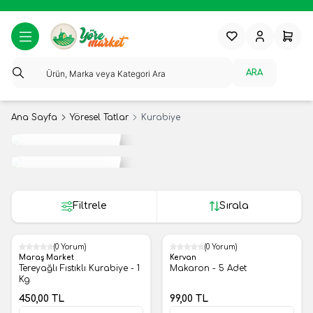
Favorilerim
Hesabım
Sepeti
ARA
Ana Sayfa
Yöresel Tatlar
Kurabiye
Tropikal
Meyveler
Yerli
Meyveler
Filtrele
Sırala
(0 Yorum)
(0 Yorum)
Yeni
Yeni
Maraş Market
Kervan
Tereyağlı Fıstıklı Kurabiye - 1
Makaron - 5 Adet
Kg
450,00
TL
99,00
TL