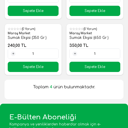
1 Adet
1 Adet
Sepete Ekle
Sepete Ekle
(0 Yorum)
(0 Yorum)
Yeni
Yeni
Maraş Market
Maraş Market
Sumak Ekşisi (350 Gr )
Sumak Ekşisi (650 Gr )
240,00
TL
350,00
TL
1 Adet
1 Adet
Sepete Ekle
Sepete Ekle
Toplam
4
ürün bulunmaktadır.
E-Bülten Aboneliği
Kampanya ve yeniliklerden haberdar olmak için e-