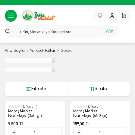
Favorilerim
Hesabım
Sepeti
ARA
Ana Sayfa
Yöresel Tatlar
Soslar
Tropikal
Meyveler
Yerli
Meyveler
Filtrele
Sırala
(0 Yorum)
(0 Yorum)
Yeni
Yeni
Maraş Market
Maraş Market
Nar Ekşisi (350 gr)
Nar Ekşisi (650 gr)
99,00
TL
189,00
TL