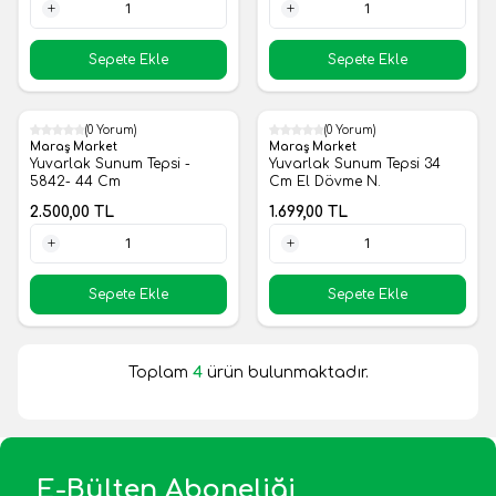
1 Adet
1 Adet
Sepete Ekle
Sepete Ekle
(0 Yorum)
(0 Yorum)
Yeni
Yeni
Maraş Market
Maraş Market
Yuvarlak Sunum Tepsi -
Yuvarlak Sunum Tepsi 34
5842- 44 Cm
Cm El Dövme N.
2.500,00
TL
1.699,00
TL
1 Adet
1 Adet
Sepete Ekle
Sepete Ekle
Toplam
4
ürün bulunmaktadır.
E-Bülten Aboneliği