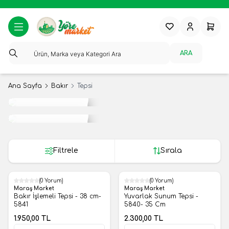
Favorilerim
Hesabım
Sepeti
ARA
Ana Sayfa
Bakır
Tepsi
Tropikal
Meyveler
Yerli
Meyveler
Filtrele
Sırala
(0 Yorum)
(0 Yorum)
Yeni
Yeni
Maraş Market
Maraş Market
Bakır İşlemeli Tepsi - 38 cm-
Yuvarlak Sunum Tepsi -
5841
5840- 35 Cm
1.950,00
TL
2.300,00
TL