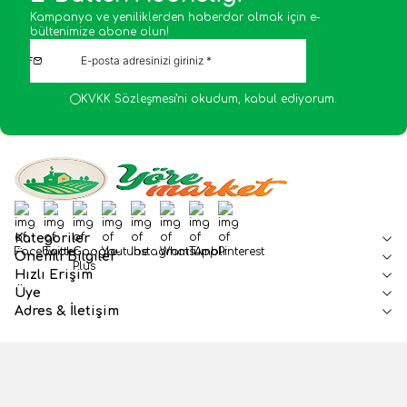
Kampanya ve yeniliklerden haberdar olmak için e-
bültenimize abone olun!
KVKK Sözleşmesi'ni
okudum, kabul ediyorum.
Facebook
Twitter
Google-Plus
Youtube
Instagram
WhatsApp
Tumblr
Pinterest
Kategoriler
Önemli Bilgiler
Hızlı Erişim
Üye
Adres & İletişim