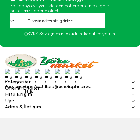
Kampanya ve yeniliklerden haberdar olmak için e-
bültenimize abone olun!
KVKK Sözleşmesi'ni
okudum, kabul ediyorum.
Facebook
Twitter
Google-Plus
Youtube
Instagram
WhatsApp
Tumblr
Pinterest
Kategoriler
Önemli Bilgiler
Hızlı Erişim
Üye
Adres & İletişim