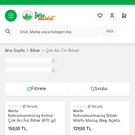
Favorilerim
Hesabım
Sepeti
ARA
Ana Sayfa
Biber
Çok Acı Cin Biberi
Tropikal
Meyveler
Yerli
Meyveler
Filtrele
Sırala
(0 Yorum)
(0 Yorum)
Yeni
Yeni
Marbi
Marbi
Kahramanmaraş Kırmızı
Kahramanmaraş Biberi
Çok Acı Pul Biber (470 gr)
Marbi Maraş Ateşi Açıkta
500 Gr.
150,00
TL
139,00
TL