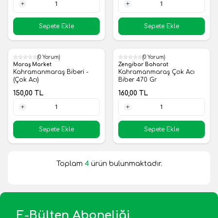
1 Adet
1 Adet
Sepete Ekle
Sepete Ekle
(0 Yorum)
(0 Yorum)
Yeni
Yeni
Maraş Market
Zengibar Baharat
Kahramanmaraş Biberi -
Kahramanmaraş Çok Acı
(Çok Acı)
Biber 470 Gr
150,00
TL
160,00
TL
1 Adet
1 Adet
Sepete Ekle
Sepete Ekle
Toplam
4
ürün bulunmaktadır.
E-Bülten Aboneliği