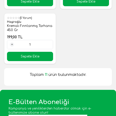
Sepete Ekle
Sepete Ekle
(0 Yorum)
Yeni
Haşiroğlu
Kremalı Fırınlanmış Tarhana
450 Gr
199,00
TL
1 Adet
Sepete Ekle
Toplam
11
ürün bulunmaktadır.
E-Bülten Aboneliği
Kampanya ve yeniliklerden haberdar olmak için e-
bültenimize abone olun!