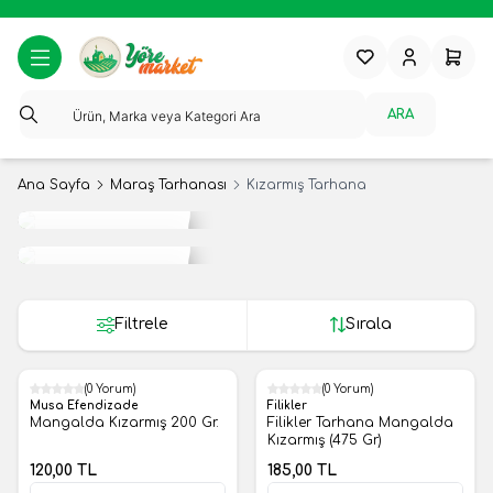
Favorilerim
Hesabım
Sepeti
ARA
Ana Sayfa
Maraş Tarhanası
Kızarmış Tarhana
Tropikal
Meyveler
Yerli
Meyveler
Filtrele
Sırala
(0 Yorum)
(0 Yorum)
Yeni
Yeni
Musa Efendizade
Filikler
Mangalda Kızarmış 200 Gr.
Filikler Tarhana Mangalda
Kızarmış (475 Gr)
120,00
TL
185,00
TL