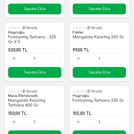
1 Adet
1 Adet
Sepete Ekle
Sepete Ekle
(0 Yorum)
(0 Yorum)
Yeni
Yeni
Haşiroğlu
Filikler
Fırınlanmış Tarhana - 225
Mangalda Kızarmış 200 Gr.
Gr. X 5
520,00
TL
99,00
TL
1 Adet
1 Adet
Sepete Ekle
Sepete Ekle
(0 Yorum)
(0 Yorum)
Yeni
Yeni
Musa Efendizade
Haşiroğlu
Mangalda Kızarmış
Fırınlanmış Tarhana 225 Gr
Tarhana 400 Gr.
150,00
TL
105,00
TL
1 Adet
1 Adet