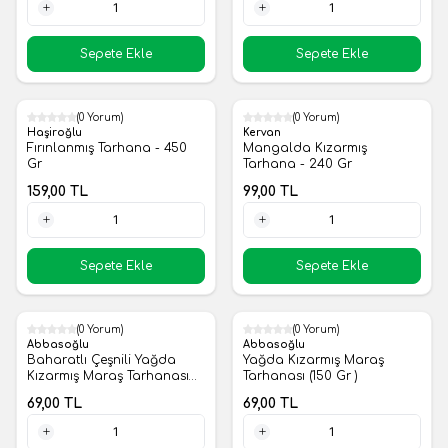
1 Adet
1 Adet
Sepete Ekle
Sepete Ekle
(0 Yorum)
(0 Yorum)
Yeni
Yeni
Haşiroğlu
Kervan
Fırınlanmış Tarhana - 450
Mangalda Kızarmış
Gr
Tarhana - 240 Gr
159,00
TL
99,00
TL
1 Adet
1 Adet
Sepete Ekle
Sepete Ekle
(0 Yorum)
(0 Yorum)
Yeni
Yeni
Abbasoğlu
Abbasoğlu
Baharatlı Çeşnili Yağda
Yağda Kızarmış Maraş
Kızarmış Maraş Tarhanası
Tarhanası (150 Gr )
150 Gr
69,00
TL
69,00
TL