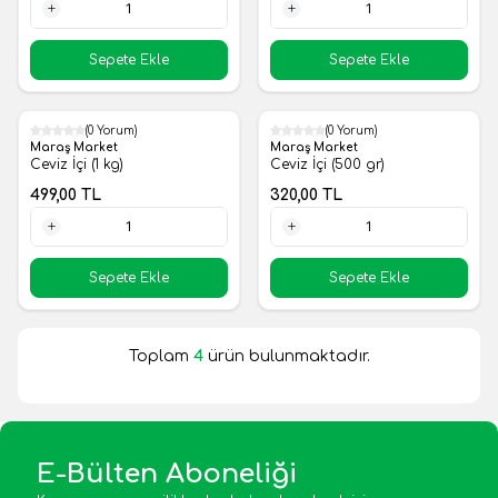
1 Adet
1 Adet
Sepete Ekle
Sepete Ekle
(0 Yorum)
(0 Yorum)
Yeni
Yeni
Maraş Market
Maraş Market
Ceviz İçi (1 kg)
Ceviz İçi (500 gr)
499,00
TL
320,00
TL
1 Adet
1 Adet
Sepete Ekle
Sepete Ekle
Toplam
4
ürün bulunmaktadır.
E-Bülten Aboneliği