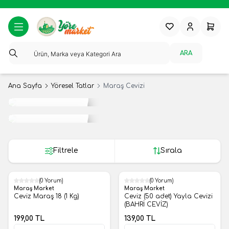
Favorilerim
Hesabım
Sepeti
ARA
Ana Sayfa
Yöresel Tatlar
Maraş Cevizi
Tropikal
Meyveler
Yerli
Meyveler
Filtrele
Sırala
(0 Yorum)
(0 Yorum)
Yeni
Yeni
Maraş Market
Maraş Market
Ceviz Maraş 18 (1 Kg)
Ceviz (50 adet) Yayla Cevizi
(BAHRİ CEVİZ)
199,00
TL
139,00
TL