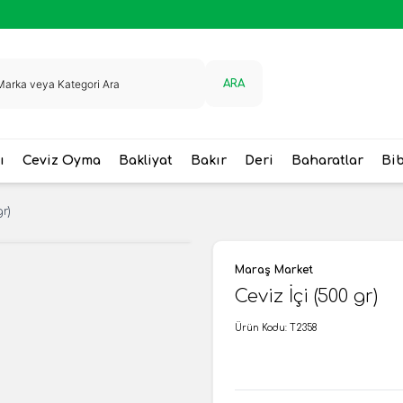
ARA
ı
Ceviz Oyma
Bakliyat
Bakır
Deri
Baharatlar
Bi
gr)
Maraş Market
Ceviz İçi (500 gr)
Ürün Kodu:
T2358