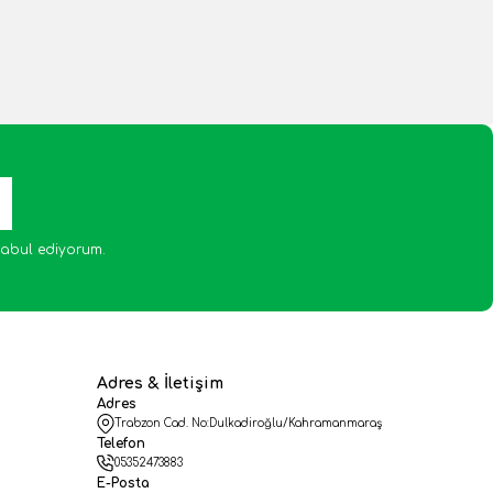
abul ediyorum.
Adres & İletişim
Adres
Trabzon Cad. No:Dulkadiroğlu/Kahramanmaraş
Telefon
05352473883
E-Posta