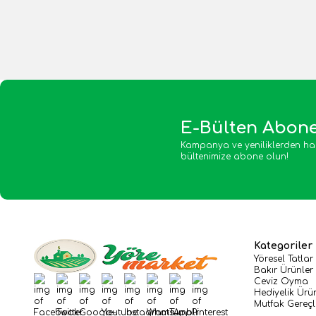
E-Bülten Abone
Kampanya ve yeniliklerden ha
bültenimize abone olun!
Kategoriler
Yöresel Tatlar
Bakır Ürünler
Ceviz Oyma
Facebook
Twitter
Google-Plus
Youtube
Instagram
WhatsApp
Tumblr
Pinterest
Hediyelik Ürü
Mutfak Gereçl