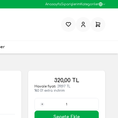
Anasayfa
Siparişlerim
Kategoriler
Favorilerim
Hesabım
Sepetim
ber
320,00
TL
Havale fiyatı:
319,97
TL
%
0.01
extra indirim
1 Adet
Sepete Ekle