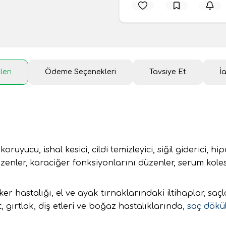
leri
Ödeme Seçenekleri
Tavsiye Et
İ
yucu, ishal kesici, cildi temizleyici, siğil giderici, hip
zenler, karaciğer fonksiyonlarını düzenler, serum kol
eker hastalığı, el ve ayak tırnaklarındaki iltihaplar, saç
t, gırtlak, diş etleri ve boğaz hastalıklarında,
saç dökü