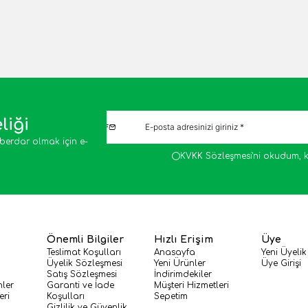
liği
berdar olmak için e-
KVKK Sözleşmesi'ni
okudum, k
Önemli Bilgiler
Hızlı Erişim
Üye
Teslimat Koşulları
Anasayfa
Yeni Üyelik
Üyelik Sözleşmesi
Yeni Ürünler
Üye Girişi
Satış Sözleşmesi
İndirimdekiler
nler
Garanti ve İade
Müşteri Hizmetleri
eri
Koşulları
Sepetim
Gizlilik ve Güvenlik