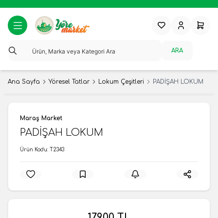
Favorilerim
Hesabım
Sepeti
ARA
Ana Sayfa
Yöresel Tatlar
Lokum Çeşitleri
PADİŞAH LOKUM
Maraş Market
PADİŞAH LOKUM
Ürün Kodu:
T2343
179,00
TL