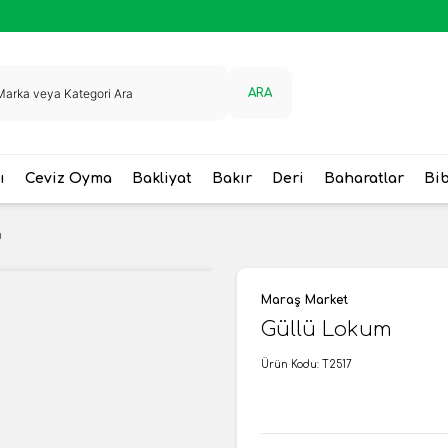
ARA
ı
Ceviz Oyma
Bakliyat
Bakır
Deri
Baharatlar
Bi
m
Maraş Market
Güllü Lokum
Ürün Kodu:
T2517