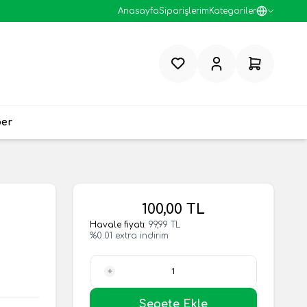
Anasayfa
Siparişlerim
Kategoriler
Favorilerim
Hesabım
Sepetim
ber
100,00
TL
Havale fiyatı:
99,99
TL
%
0.01
extra indirim
1 Adet
Sepete Ekle