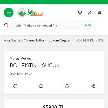
Favorilerim
Hesabım
Sepeti
ARA
Ana Sayfa
Yöresel Tatlar
Lokum Çeşitleri
BOL FISTIKLI SUCUK
Maraş Market
BOL FISTIKLI SUCUK
Ürün Kodu:
T2345
259,00
TL