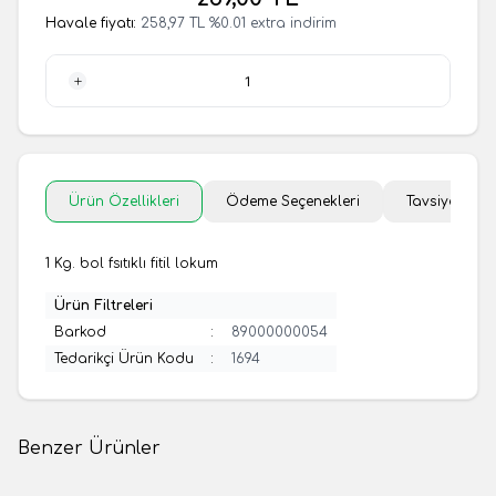
Havale fiyatı:
258,97
TL
%
0.01
extra indirim
1 Adet
Ürün Özellikleri
Ödeme Seçenekleri
Tavsiye Et
1 Kg. bol fsıtıklı fitil lokum
Ürün Filtreleri
Barkod
:
89000000054
Tedarikçi Ürün Kodu
:
1694
Benzer Ürünler
(0 Yorum)
(0 Yorum)