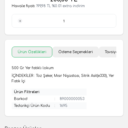
Havale fiyatı:
199,98
TL
%
0.01
extra indirim
1 Adet
Ürün Özellikleri
Ödeme Seçenekleri
Tavsiye Et
500 Gr. Yer fıstıklı lokum
İÇİNDEKİLER : Toz Şeker, Mısır Nişastası, Sitrik Asit(e330), Yer
Fıstık İçi
Ürün Filtreleri
Barkod
:
89000000053
Tedarikçi Ürün Kodu
:
1695