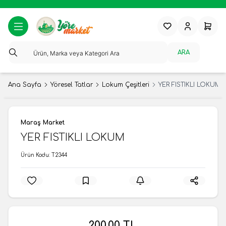
Favorilerim
Hesabım
Sepeti
ARA
Ana Sayfa
Yöresel Tatlar
Lokum Çeşitleri
YER FISTIKLI LOKUM
Maraş Market
YER FISTIKLI LOKUM
Ürün Kodu:
T2344
200,00
TL