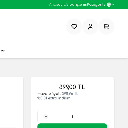
Anasayfa
Siparişlerim
Kategoriler
Favorilerim
Hesabım
Sepetim
ber
399,00
TL
Havale fiyatı:
398,96
TL
%
0.01
extra indirim
1 Adet