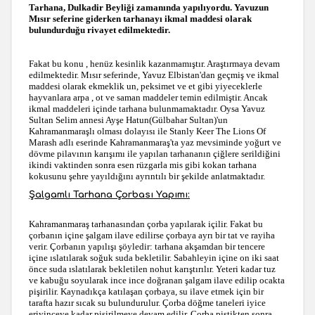
Tarhana, Dulkadir Beyliği zamanında yapılıyordu. Yavuzun
Mısır seferine giderken tarhanayı ikmal maddesi olarak
bulundurduğu rivayet edilmektedir.
Fakat bu konu , henüz kesinlik kazanmamıştır. Araştırmaya devam
edilmektedir. Mısır seferinde, Yavuz Elbistan'dan geçmiş ve ikmal
maddesi olarak ekmeklik un, peksimet ve et gibi yiyeceklerle
hayvanlara arpa , ot ve saman maddeler temin edilmiştir. Ancak
ikmal maddeleri içinde tarhana bulunmamaktadır. Oysa Yavuz
Sultan Selim annesi Ayşe Hatun(Gülbahar Sultan)'un
Kahramanmaraşlı olması dolayısı ile Stanly Keer The Lions Of
Marash adlı eserinde Kahramanmaraş'ta yaz mevsiminde yoğurt ve
dövme pilavının karışımı ile yapılan tarhananın çiğlere serildiğini
ikindi vaktinden sonra esen rüzgarla mis gibi kokan tarhana
kokusunu şehre yayıldığını ayrıntılı bir şekilde anlatmaktadır.
Şalgamlı Tarhana Çorbası Yapımı:
Kahramanmaraş tarhanasından çorba yapılarak içilir. Fakat bu
çorbanın içine şalgam ilave edilirse çorbaya ayrı bir tat ve rayiha
verir. Çorbanın yapılışı şöyledir: tarhana akşamdan bir tencere
içine ıslatılarak soğuk suda bekletilir. Sabahleyin içine on iki saat
önce suda ıslatılarak bekletilen nohut karıştırılır. Yeteri kadar tuz
ve kabuğu soyularak ince ince doğranan şalgam ilave edilip ocakta
pişirilir. Kaynadıkça katılaşan çorbaya, su ilave etmek için bir
tarafta hazır sıcak su bulundurulur. Çorba döğme taneleri iyice
eriyinceye kadar pişirilmeye devam edilir. Çorba piştikten sonra