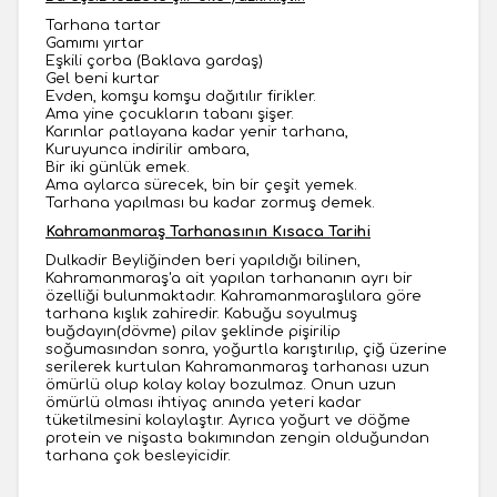
Tarhana tartar
Gamımı yırtar
Eşkili çorba (Baklava gardaş)
Gel beni kurtar
Evden, komşu komşu dağıtılır firikler.
Ama yine çocukların tabanı şişer.
Karınlar patlayana kadar yenir tarhana,
Kuruyunca indirilir ambara,
Bir iki günlük emek.
Ama aylarca sürecek, bin bir çeşit yemek.
Tarhana yapılması bu kadar zormuş demek.
Kahramanmaraş Tarhanasının Kısaca Tarihi
Dulkadir Beyliğinden beri yapıldığı bilinen,
Kahramanmaraş'a ait yapılan tarhananın ayrı bir
özelliği bulunmaktadır. Kahramanmaraşlılara göre
tarhana kışlık zahiredir. Kabuğu soyulmuş
buğdayın(dövme) pilav şeklinde pişirilip
soğumasından sonra, yoğurtla karıştırılıp, çiğ üzerine
serilerek kurtulan Kahramanmaraş tarhanası uzun
ömürlü olup kolay kolay bozulmaz. Onun uzun
ömürlü olması ihtiyaç anında yeteri kadar
tüketilmesini kolaylaştır. Ayrıca yoğurt ve döğme
protein ve nişasta bakımından zengin olduğundan
tarhana çok besleyicidir.