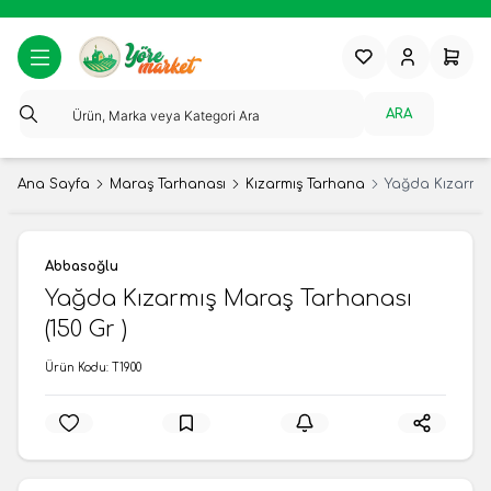
Favorilerim
Hesabım
Sepeti
ARA
Ana Sayfa
Maraş Tarhanası
Kızarmış Tarhana
Yağda Kızarmış
Abbasoğlu
Yağda Kızarmış Maraş Tarhanası
(150 Gr )
Ürün Kodu:
T1900