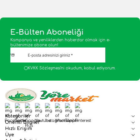
E-Bülten Aboneliği
Kampanya ve yeniliklerden haberdar olmak için e-
bültenimize abone olun!
KVKK Sözleşmesi'ni
okudum, kabul ediyorum.
Facebook
Twitter
Google-Plus
Youtube
Instagram
WhatsApp
Tumblr
Pinterest
Kategoriler
Önemli Bilgiler
Hızlı Erişim
Üye