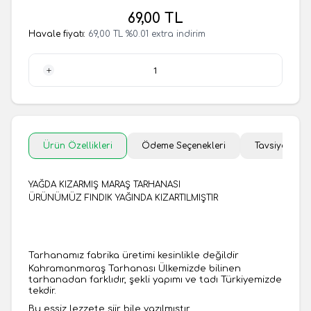
69,00
TL
Havale fiyatı:
69,00
TL
%
0.01
extra indirim
1 Adet
Ürün Özellikleri
Ödeme Seçenekleri
Tavsiye Et
YAĞDA​ KIZARMIŞ MARAŞ TARHANASI
ÜRÜNÜMÜZ FINDIK YAĞINDA KIZARTILMIŞTIR
Tarhanamız fabrika üretimi kesinlikle değildir
Kahramanmaraş Tarhanası Ülkemizde bilinen
tarhanadan farklıdır, şekli yapımı ve tadı Türkiyemizde
tekdir.
Bu eşsiz lezzete şiir bile yazılmıştır.