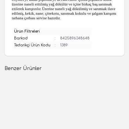
üzerine naneli eritilmiş yağ dökülür ve içine birkaç baş sarımsak
ezilerek karıştırılır. Üzerine naneli yağ dökülmüş ve sarımsak ilave
edilmiş, kekik, nane; çörekotu, sarımsak kokulu ve şalgam karışımı
tarhana çorbası servise hazırdır.
Ürün Filtreleri
Barkod
:
8425896348648
Tedarikçi Ürün Kodu
:
1389
Benzer Ürünler
(0 Yorum)
(0 Yorum)
Yeni
Yeni
Musa Efendizade
Filikler
Mangalda Kızarmış 200 Gr.
Filikler Tarhana Mangalda
Kızarmış (475 Gr)
120,00
TL
185,00
TL
1 Adet
1 Adet
Sepete Ekle
Sepete Ekle