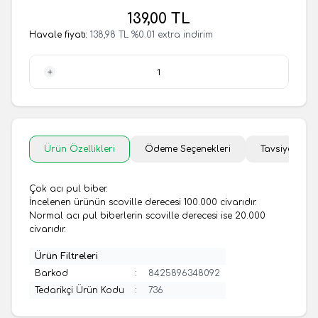
139,00
TL
Havale fiyatı:
138,98
TL
%
0.01
extra indirim
1 Adet
Ürün Özellikleri
Ödeme Seçenekleri
Tavsiye Et
Çok acı pul biber.
İncelenen ürünün scoville derecesi 100.000 civarıdır.
Normal acı pul biberlerin scoville derecesi ise 20.000
civarıdır.
Ürün Filtreleri
Barkod
:
8425896348092
Tedarikçi Ürün Kodu
:
736