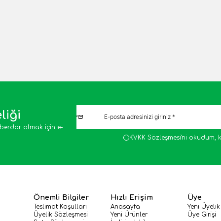
liği
berdar olmak için e-
KVKK Sözleşmesi'ni
okudum, k
Önemli Bilgiler
Hızlı Erişim
Üye
Teslimat Koşulları
Anasayfa
Yeni Üyelik
Üyelik Sözleşmesi
Yeni Ürünler
Üye Girişi