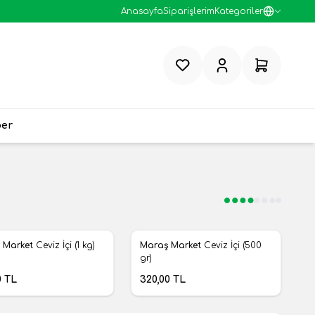
Anasayfa
Siparişlerim
Kategoriler
Favorilerim
Hesabım
Sepetim
ber
Yeni
 Market
Ceviz İçi (1 kg)
Maraş Market
Ceviz İçi (500
rilere Ekle
Favorilere Ekle
gr)
0
TL
320,00
TL