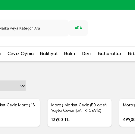
ARA
ı
Ceviz Oyma
Bakliyat
Bakır
Deri
Baharatlar
Bi
Yeni
Yeni
ket
Ceviz Maraş 18
Maraş Market
Ceviz (50 adet)
Maraş
ere Ekle
Favorilere Ekle
Favo
Yayla Cevizi (BAHRİ CEVİZ)
139,00
TL
499,0