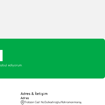
abul ediyorum.
Adres & İletişim
Adres
Trabzon Cad. No:Dulkadiroğlu/Kahramanmaraş