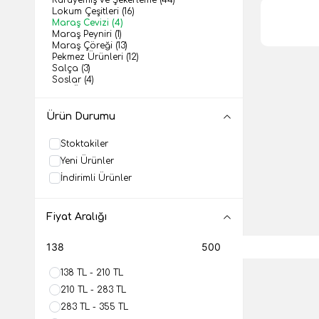
Lokum Çeşitleri
(16)
Maraş Cevizi
(4)
Maraş Peyniri
(1)
Maraş Çöreği
(13)
Pekmez Ürünleri
(12)
Salça
(3)
Soslar
(4)
Tatlı Ürünleri
(2)
Zeytinyağı
(5)
Ürün Durumu
Stoktakiler
Yeni Ürünler
İndirimli Ürünler
Fiyat Aralığı
138 TL - 210 TL
210 TL - 283 TL
283 TL - 355 TL