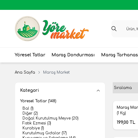
Yöresel Tatlar
Maraş Dondurması
Maraş Tarhanas
Ana Sayfa
Maraş Market
Kategori
Yöresel Tatlar
(148)
Yeni
Maraş Mar
Bal
(1)
Favoril
(1 Kg)
Diğer
(2)
Doğal Kurutulmuş Meyve
(20)
199,00
TL
Fıstık Ezmesi
(3)
Kurabiye
(1)
Kurutulmuş Gıdalar
(17)
Kuruyemiş ve Şekerleme
(44)