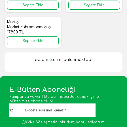
Sepete Ekle
Sepete Ekle
Maraş
Yeni
Favorilere Ekle
Market
Kahramanmaraş
Çizik Yeşil Zeytin (1000 CC)
179,00
TL
Sepete Ekle
Toplam
5
ürün bulunmaktadır.
E-Bülten Aboneliği
Kampanya ve yeniliklerden haberdar olmak için e-
bültenimize abone olun!
KVKK Sözleşmesi'ni
okudum, kabul ediyorum.