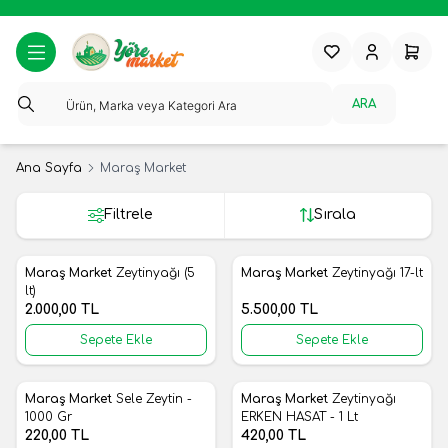
Favorilerim
Hesabım
Sepeti
ARA
Ana Sayfa
Maraş Market
Filtrele
Sırala
Maraş Market
Zeytinyağı (5
Maraş Market
Zeytinyağı 17-lt
Yeni
Yeni
Favorilere Ekle
Favorilere Ekle
lt)
2.000,00
TL
5.500,00
TL
Sepete Ekle
Sepete Ekle
Maraş Market
Sele Zeytin -
Maraş Market
Zeytinyağı
Yeni
Yeni
Favorilere Ekle
Favorilere Ekle
1000 Gr
ERKEN HASAT - 1 Lt
220,00
TL
420,00
TL