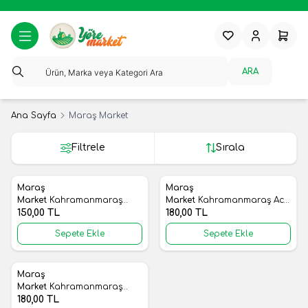
Favorilerim
Hesabım
Sepeti
ARA
Ana Sayfa
Maraş Market
Filtrele
Sırala
Maraş
Maraş
Yeni
Yeni
Favorilere Ekle
Favorilere Ekle
Market
Kahramanmaraş
Market
Kahramanmaraş Acı
Domates Salçası
150,00
TL
Biber Salçası
180,00
TL
Sepete Ekle
Sepete Ekle
Maraş
Yeni
Favorilere Ekle
Market
Kahramanmaraş
180,00
TL
Biber Salçası Ev Yapımı