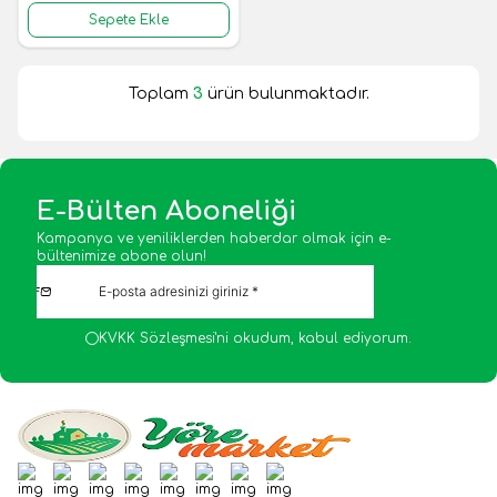
Sepete Ekle
Toplam
3
ürün bulunmaktadır.
E-Bülten Aboneliği
Kampanya ve yeniliklerden haberdar olmak için e-
bültenimize abone olun!
KVKK Sözleşmesi'ni
okudum, kabul ediyorum.
Facebook
Twitter
Google-Plus
Youtube
Instagram
WhatsApp
Tumblr
Pinterest