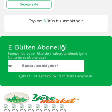
Sepete Ekle
Toplam
3
ürün bulunmaktadır.
E-Bülten Aboneliği
Kampanya ve yeniliklerden haberdar olmak için e-
bültenimize abone olun!
KVKK Sözleşmesi'ni
okudum, kabul ediyorum.
Facebook
Twitter
Google-Plus
Youtube
Instagram
WhatsApp
Tumblr
Pinterest