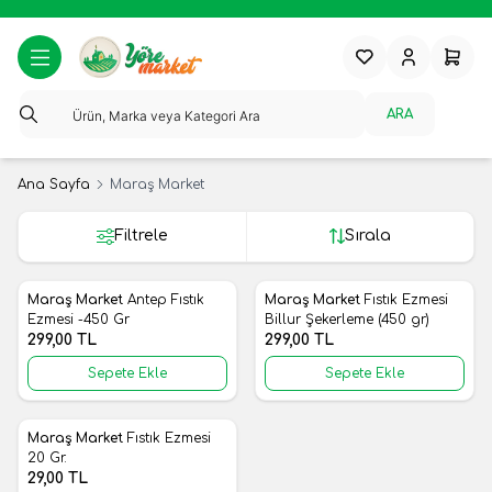
Favorilerim
Hesabım
Sepeti
ARA
Ana Sayfa
Maraş Market
Filtrele
Sırala
Maraş Market
Antep Fıstık
Maraş Market
Fıstık Ezmesi
Yeni
Yeni
Favorilere Ekle
Favorilere Ekle
Ezmesi -450 Gr
Billur Şekerleme (450 gr)
299,00
TL
299,00
TL
Sepete Ekle
Sepete Ekle
Maraş Market
Fıstık Ezmesi
Yeni
Favorilere Ekle
20 Gr.
29,00
TL