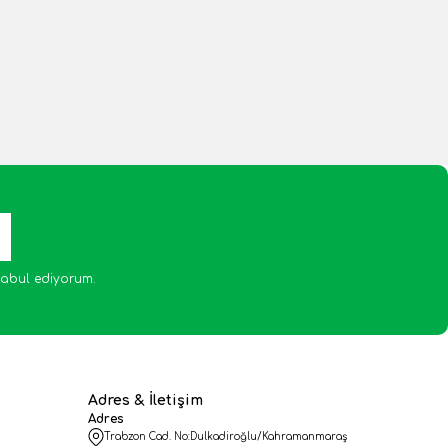
abul ediyorum.
Adres & İletişim
Adres
Trabzon Cad. No:Dulkadiroğlu/Kahramanmaraş