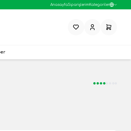
Anasayfa
Siparişlerim
Kategoriler
Favorilerim
Hesabım
Sepetim
ber