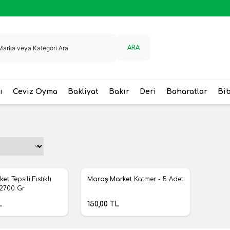
ARA
ı
Ceviz Oyma
Bakliyat
Bakır
Deri
Baharatlar
Bi
Yeni
ket
Tepsili Fıstıklı
Maraş Market
Katmer - 5 Adet
ere Ekle
Favorilere Ekle
2700 Gr
L
150,00
TL