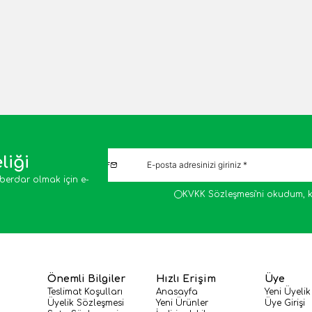
liği
berdar olmak için e-
KVKK Sözleşmesi'ni
okudum, k
Önemli Bilgiler
Hızlı Erişim
Üye
Teslimat Koşulları
Anasayfa
Yeni Üyelik
Üyelik Sözleşmesi
Yeni Ürünler
Üye Girişi