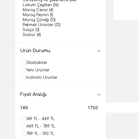
Lokum Çeşitleri
(16)
Maraş Cevizi
(4)
Maraş Peyniri
(1)
Maraş Çöreği
(13)
Pekmez Ürünleri
(12)
Salça
(3)
Soslar
(4)
Tatlı Ürünleri
(2)
Zeytinyağı
(5)
Ürün Durumu
Stoktakiler
Yeni Ürünler
İndirimli Ürünler
Fiyat Aralığı
149 TL - 469 TL
469 TL - 789 TL
789 TL - 1110 TL