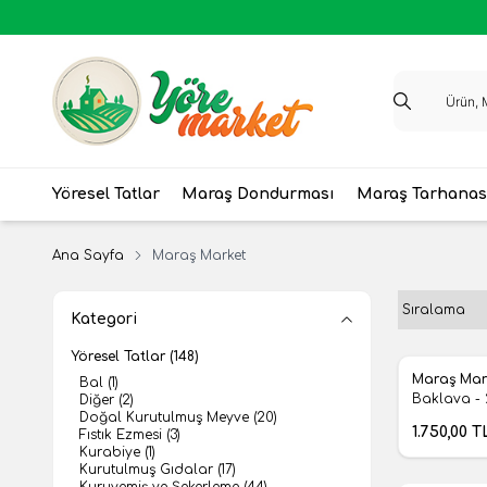
Yöresel Tatlar
Maraş Dondurması
Maraş Tarhanas
Ana Sayfa
Maraş Market
Kategori
Yöresel Tatlar
(148)
Yeni
Maraş Mar
Bal
(1)
Favoril
Baklava - 
Diğer
(2)
Doğal Kurutulmuş Meyve
(20)
1.750,00
T
Fıstık Ezmesi
(3)
Kurabiye
(1)
Kurutulmuş Gıdalar
(17)
Kuruyemiş ve Şekerleme
(44)