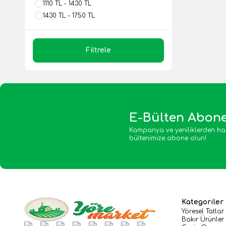
1110 TL - 1430 TL
1430 TL - 1750 TL
Filtrele
E-Bülten Abone
Kampanya ve yeniliklerden ha
bültenimize abone olun!
Kategoriler
Yöresel Tatlar
Bakır Ürünler