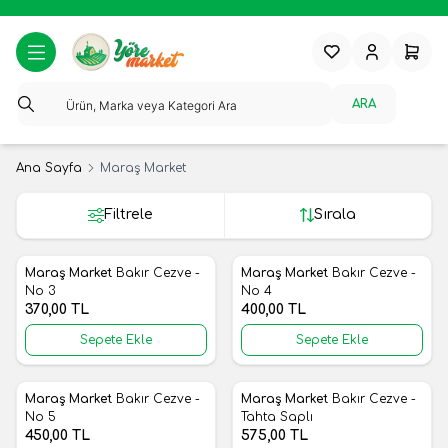
Favorilerim
Hesabım
Sepeti
ARA
Ana Sayfa
Maraş Market
Filtrele
Sırala
Maraş Market
Bakır Cezve -
Maraş Market
Bakır Cezve -
Yeni
Yeni
Favorilere Ekle
Favorilere Ekle
No 3
No 4
370,00
TL
400,00
TL
Sepete Ekle
Sepete Ekle
Maraş Market
Bakır Cezve -
Maraş Market
Bakır Cezve -
Yeni
Yeni
Favorilere Ekle
Favorilere Ekle
No 5
Tahta Saplı
450,00
TL
575,00
TL