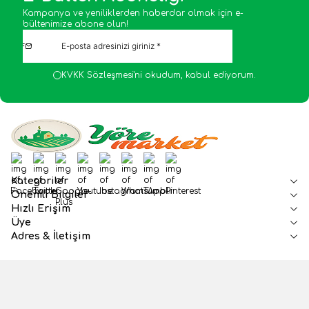
Kampanya ve yeniliklerden haberdar olmak için e-
bültenimize abone olun!
KVKK Sözleşmesi'ni
okudum, kabul ediyorum.
Facebook
Twitter
Google-Plus
Youtube
Instagram
WhatsApp
Tumblr
Pinterest
Kategoriler
Önemli Bilgiler
Hızlı Erişim
Üye
Adres & İletişim