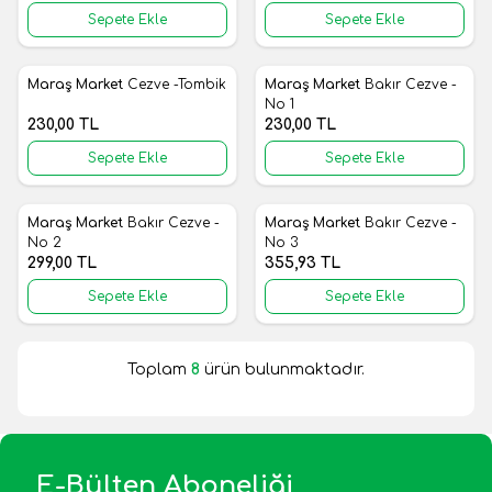
Sepete Ekle
Sepete Ekle
Maraş Market
Cezve -Tombik
Maraş Market
Bakır Cezve -
Yeni
Yeni
Favorilere Ekle
Favorilere Ekle
No 1
230,00
TL
230,00
TL
Sepete Ekle
Sepete Ekle
Maraş Market
Bakır Cezve -
Maraş Market
Bakır Cezve -
Yeni
Yeni
Favorilere Ekle
Favorilere Ekle
No 2
No 3
299,00
TL
355,93
TL
Sepete Ekle
Sepete Ekle
Toplam
8
ürün bulunmaktadır.
E-Bülten Aboneliği