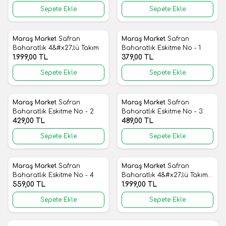
Sepete Ekle
Sepete Ekle
Maraş Market
Safran
Maraş Market
Safran
Yeni
Yeni
Favorilere Ekle
Favorilere Ekle
Baharatlık 4&#x27;lü Takım
Baharatlık Eskitme No - 1
1.999,00
TL
379,00
TL
Sepete Ekle
Sepete Ekle
Maraş Market
Safran
Maraş Market
Safran
Yeni
Yeni
Favorilere Ekle
Favorilere Ekle
Baharatlık Eskitme No - 2
Baharatlık Eskitme No - 3
429,00
TL
489,00
TL
Sepete Ekle
Sepete Ekle
Maraş Market
Safran
Maraş Market
Safran
Yeni
Yeni
Favorilere Ekle
Favorilere Ekle
Baharatlık Eskitme No - 4
Baharatlık 4&#x27;lü Takım
559,00
TL
Eskitme
1.999,00
TL
Sepete Ekle
Sepete Ekle