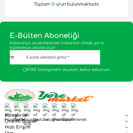
Toplam
10
ürün bulunmaktadır.
E-Bülten Aboneliği
Kampanya ve yeniliklerden haberdar olmak için e-
bültenimize abone olun!
KVKK Sözleşmesi'ni
okudum, kabul ediyorum.
Facebook
Twitter
Google-Plus
Youtube
Instagram
WhatsApp
Tumblr
Pinterest
Kategoriler
Önemli Bilgiler
Hızlı Erişim