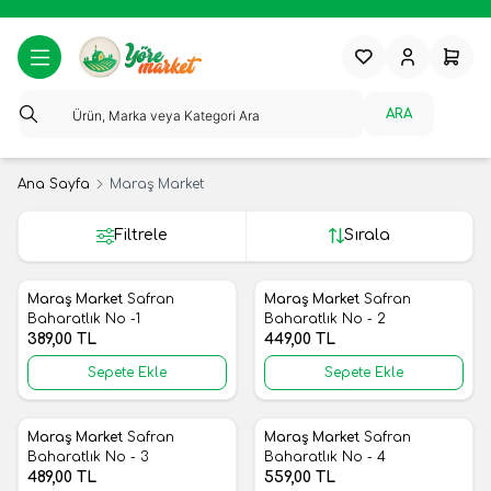
Favorilerim
Hesabım
Sepeti
ARA
Ana Sayfa
Maraş Market
Filtrele
Sırala
Maraş Market
Safran
Maraş Market
Safran
Yeni
Yeni
Favorilere Ekle
Favorilere Ekle
Baharatlık No -1
Baharatlık No - 2
389,00
TL
449,00
TL
Sepete Ekle
Sepete Ekle
Maraş Market
Safran
Maraş Market
Safran
Yeni
Yeni
Favorilere Ekle
Favorilere Ekle
Baharatlık No - 3
Baharatlık No - 4
489,00
TL
559,00
TL