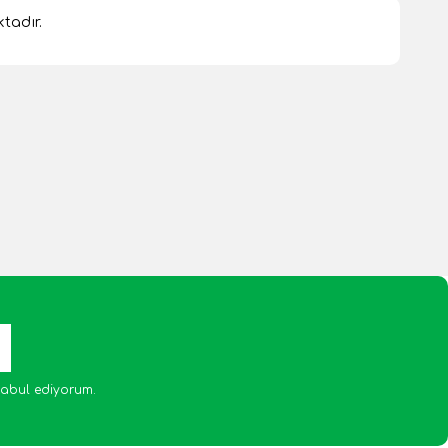
tadır.
abul ediyorum.