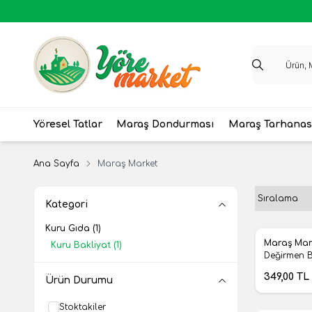
Yöresel Tatlar
Maraş Dondurması
Maraş Tarhanas
Ana Sayfa
Maraş Market
Kategori
Kuru Gıda
(1)
Yeni
Maraş Mar
Kuru Bakliyat
(1)
Favoril
Değirmen B
349,00
TL
Ürün Durumu
Stoktakiler