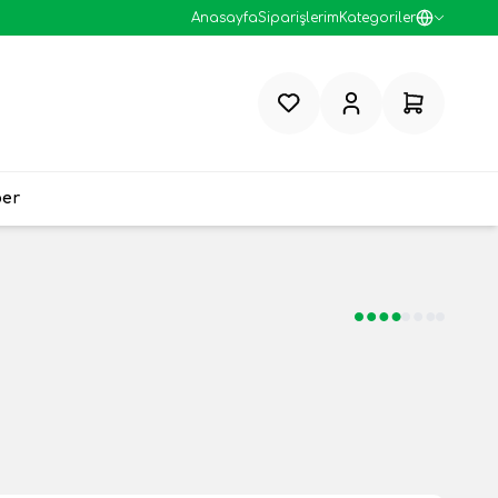
Anasayfa
Siparişlerim
Kategoriler
Favorilerim
Hesabım
Sepetim
ber