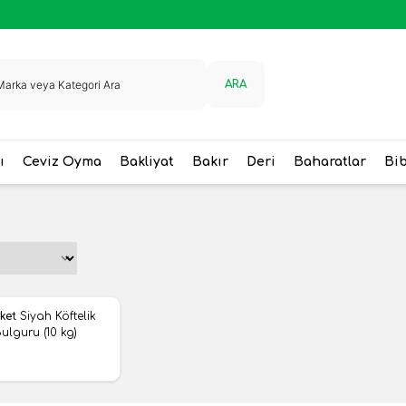
ARA
ı
Ceviz Oyma
Bakliyat
Bakır
Deri
Baharatlar
Bi
ket
Siyah Köftelik
ere Ekle
ulguru (10 kg)