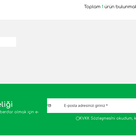
Toplam
1
ürün bulunmak
liği
berdar olmak için e-
KVKK Sözleşmesi'ni
okudum, k