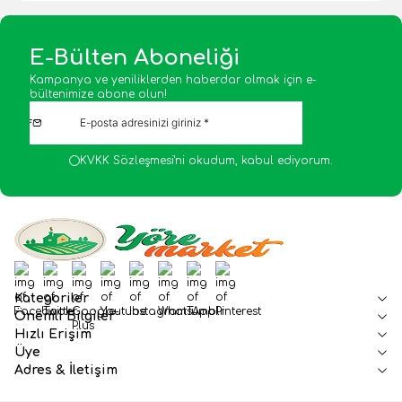
E-Bülten Aboneliği
Kampanya ve yeniliklerden haberdar olmak için e-
bültenimize abone olun!
KVKK Sözleşmesi'ni
okudum, kabul ediyorum.
Facebook
Twitter
Google-Plus
Youtube
Instagram
WhatsApp
Tumblr
Pinterest
Kategoriler
Önemli Bilgiler
Hızlı Erişim
Üye
Adres & İletişim