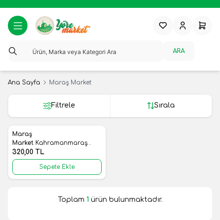
Favorilerim
Hesabım
Sepeti
ARA
Ana Sayfa
Maraş Market
Filtrele
Sırala
Maraş
Yeni
Favorilere Ekle
Market
Kahramanmaraş
Petek Bal
320,00
TL
Sepete Ekle
Toplam
1
ürün bulunmaktadır.