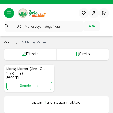
Favorilerim
Hesabım
Sepeti
ARA
Ana Sayfa
Maraş Market
Filtrele
Sırala
Maraş Market
Çörek Otu
Yeni
Favorilere Ekle
Yağı(100gr)
89,00
TL
Sepete Ekle
Toplam
1
ürün bulunmaktadır.