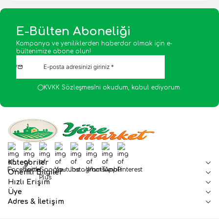
E-Bülten Aboneliği
Kampanya ve yeniliklerden haberdar olmak için e-
bültenimize abone olun!
KVKK Sözleşmesi'ni
okudum, kabul ediyorum.
Facebook
Twitter
Google-Plus
Youtube
Instagram
WhatsApp
Tumblr
Pinterest
Kategoriler
Önemli Bilgiler
Hızlı Erişim
Üye
Adres & İletişim