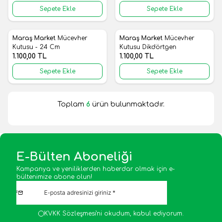
Sepete Ekle
Sepete Ekle
Maraş Market
Mücevher
Maraş Market
Mücevher
Yeni
Yeni
Favorilere Ekle
Favorilere Ekle
Kutusu - 24 Cm
Kutusu Dikdörtgen
1.100,00
TL
1.100,00
TL
Sepete Ekle
Sepete Ekle
Toplam
6
ürün bulunmaktadır.
E-Bülten Aboneliği
Kampanya ve yeniliklerden haberdar olmak için e-
bültenimize abone olun!
KVKK Sözleşmesi'ni
okudum, kabul ediyorum.