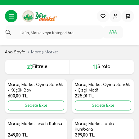
Favorilerim
Hesabım
Sepeti
ARA
Ana Sayfa
Maraş Market
Filtrele
Sırala
Maraş Market
Oyma Sandık
Maraş Market
Oyma Sandık
Yeni
Yeni
Favorilere Ekle
Favorilere Ekle
- Küçük Boy
- Çizgi Motif
600,00
TL
225,01
TL
Sepete Ekle
Sepete Ekle
Maraş Market
Tesbih Kutusu
Maraş Market
Tahta
Yeni
Yeni
Favorilere Ekle
Favorilere Ekle
Kumbara
249,00
TL
399,00
TL