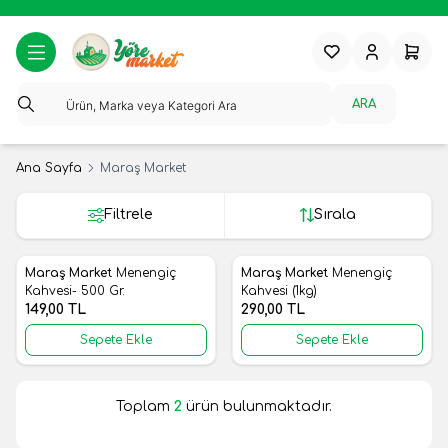
Favorilerim
Hesabım
Sepeti
ARA
Ana Sayfa
Maraş Market
Filtrele
Sırala
Maraş Market
Menengiç
Maraş Market
Menengiç
Yeni
Yeni
Favorilere Ekle
Favorilere Ekle
Kahvesi- 500 Gr.
Kahvesi (1kg)
149,00
TL
290,00
TL
Sepete Ekle
Sepete Ekle
Toplam
2
ürün bulunmaktadır.