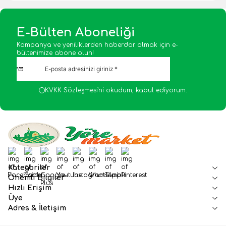
E-Bülten Aboneliği
Kampanya ve yeniliklerden haberdar olmak için e-
bültenimize abone olun!
KVKK Sözleşmesi'ni
okudum, kabul ediyorum.
Facebook
Twitter
Google-Plus
Youtube
Instagram
WhatsApp
Tumblr
Pinterest
Kategoriler
Önemli Bilgiler
Hızlı Erişim
Üye
Adres & İletişim