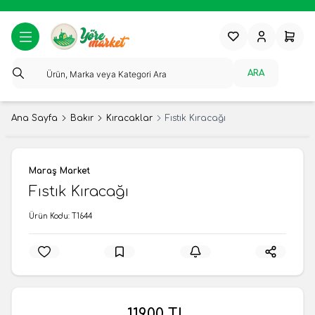
Favorilerim
Hesabım
Sepeti
ARA
Ana Sayfa
Bakır
Kıracaklar
Fıstık Kıracağı
Maraş Market
Fıstık Kıracağı
Ürün Kodu:
T1644
119,00
TL