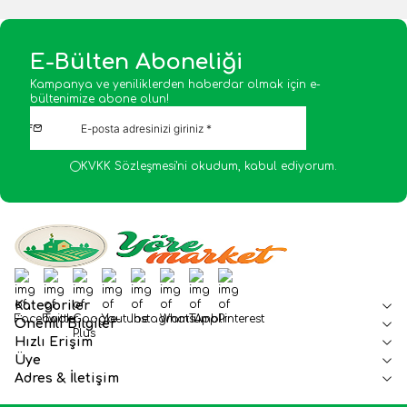
E-Bülten Aboneliği
Kampanya ve yeniliklerden haberdar olmak için e-
bültenimize abone olun!
KVKK Sözleşmesi'ni
okudum, kabul ediyorum.
Facebook
Twitter
Google-Plus
Youtube
Instagram
WhatsApp
Tumblr
Pinterest
Kategoriler
Önemli Bilgiler
Hızlı Erişim
Üye
Adres & İletişim