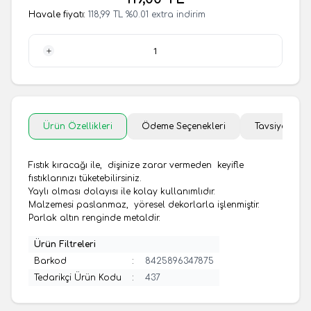
Havale fiyatı:
118,99
TL
%
0.01
extra indirim
1 Adet
Ürün Özellikleri
Ödeme Seçenekleri
Tavsiye Et
Fıstık kıracağı ile, dişinize zarar vermeden keyifle
fıstıklarınızı tüketebilirsiniz.
Yaylı olması dolayısı ile kolay kullanımlıdır.
Malzemesi paslanmaz, yöresel dekorlarla işlenmiştir.
Parlak altın renginde metaldir.
Ürün Filtreleri
Barkod
:
8425896347875
Tedarikçi Ürün Kodu
:
437