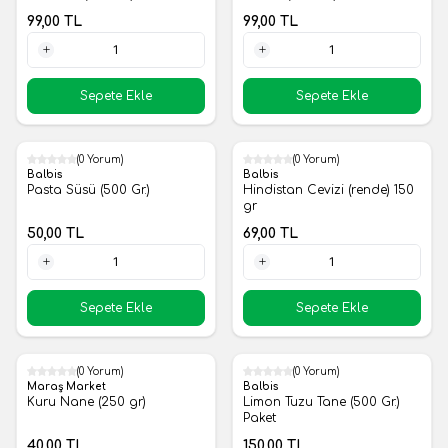
99,00
TL
99,00
TL
1 Adet
1 Adet
Sepete Ekle
Sepete Ekle
(0 Yorum)
(0 Yorum)
Yeni
Yeni
Balbis
Balbis
Pasta Süsü (500 Gr.)
Hindistan Cevizi (rende) 150
gr
50,00
TL
69,00
TL
1 Adet
1 Adet
Sepete Ekle
Sepete Ekle
(0 Yorum)
(0 Yorum)
Yeni
Yeni
Maraş Market
Balbis
Kuru Nane (250 gr)
Limon Tuzu Tane (500 Gr.)
Paket
40,00
TL
150,00
TL