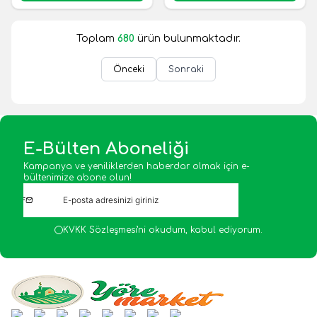
Toplam
680
ürün bulunmaktadır.
Önceki
Sonraki
E-Bülten Aboneliği
Kampanya ve yeniliklerden haberdar olmak için e-
bültenimize abone olun!
KVKK Sözleşmesi'ni
okudum, kabul ediyorum.