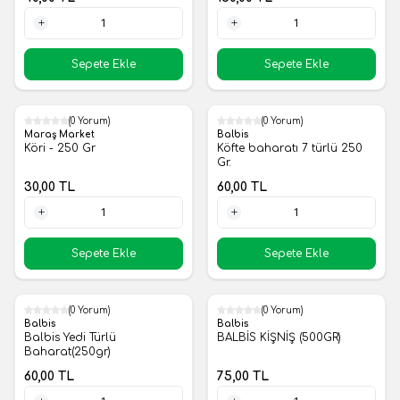
1 Adet
1 Adet
Sepete Ekle
Sepete Ekle
(0 Yorum)
(0 Yorum)
Yeni
Yeni
Maraş Market
Balbis
Köri - 250 Gr
Köfte baharatı 7 türlü 250
Gr.
30,00
TL
60,00
TL
1 Adet
1 Adet
Sepete Ekle
Sepete Ekle
(0 Yorum)
(0 Yorum)
Yeni
Yeni
Balbis
Balbis
Balbis Yedi Türlü
BALBİS KİŞNİŞ (500GR)
Baharat(250gr)
60,00
TL
75,00
TL