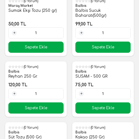
(0 Yorum)
(0 Yorum)
Yeni
Yeni
Maraş Market
Balbis
Sumak Ekşi Tozu (250 gr)
Balbis Sucuk
Baharatı(500gr)
50,00
TL
99,00
TL
1 Adet
1 Adet
Sepete Ekle
Sepete Ekle
(0 Yorum)
(0 Yorum)
Yeni
Yeni
Balbis
Balbis
Reyhan 250 Gr.
SUSAM - 500 GR
120,00
TL
75,00
TL
1 Adet
1 Adet
Sepete Ekle
Sepete Ekle
(0 Yorum)
(0 Yorum)
Yeni
Yeni
Balbis
Balbis
Süt Tozu (500 Gr.)
Kakao (250 Gr.)