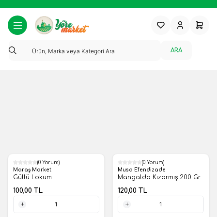
Favorilerim
Hesabım
Sepeti
ARA
(0 Yorum)
(0 Yorum)
Yeni
Yeni
Maraş Market
Musa Efendizade
Güllü Lokum
Mangalda Kızarmış 200 Gr.
100,00
TL
120,00
TL
1 Adet
1 Adet