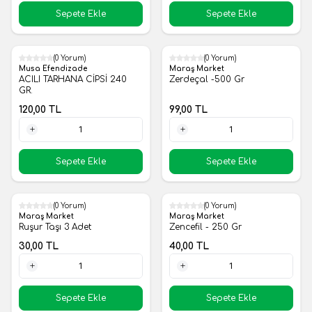
Sepete Ekle
Sepete Ekle
(0 Yorum)
(0 Yorum)
Yeni
Yeni
Musa Efendizade
Maraş Market
ACILI TARHANA CİPSİ 240
Zerdeçal -500 Gr
GR.
120,00
TL
99,00
TL
1 Adet
1 Adet
Sepete Ekle
Sepete Ekle
(0 Yorum)
(0 Yorum)
Yeni
Yeni
Maraş Market
Maraş Market
Ruşur Taşı 3 Adet
Zencefil - 250 Gr
30,00
TL
40,00
TL
1 Adet
1 Adet
Sepete Ekle
Sepete Ekle