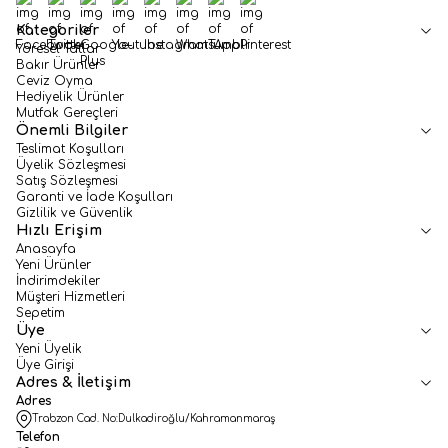
Facebook
Twitter
Google-Plus
Youtube
Instagram
WhatsApp
Tumblr
Pinterest
Kategoriler
Yöresel Tatlar
Bakır Ürünler
Ceviz Oyma
Hediyelik Ürünler
Mutfak Gereçleri
Önemli Bilgiler
Teslimat Koşulları
Üyelik Sözleşmesi
Satış Sözleşmesi
Garanti ve İade Koşulları
Gizlilik ve Güvenlik
Hızlı Erişim
Anasayfa
Yeni Ürünler
İndirimdekiler
Müşteri Hizmetleri
Sepetim
Üye
Yeni Üyelik
Üye Girişi
Adres & İletişim
Adres
Trabzon Cad. No:Dulkadiroğlu/Kahramanmaraş
Telefon