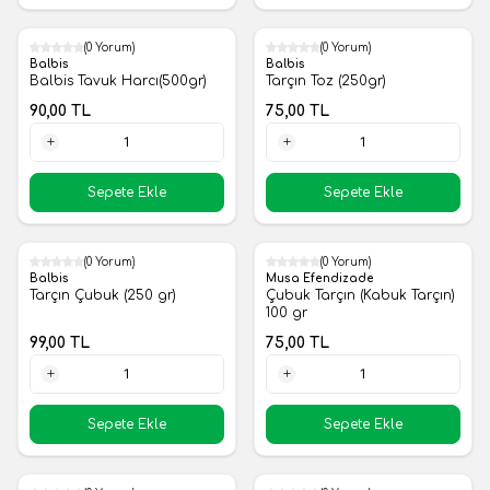
(0 Yorum)
(0 Yorum)
Yeni
Yeni
Balbis
Balbis
Balbis Tavuk Harcı(500gr)
Tarçın Toz (250gr)
90,00
TL
75,00
TL
1 Adet
1 Adet
Sepete Ekle
Sepete Ekle
(0 Yorum)
(0 Yorum)
Yeni
Yeni
Balbis
Musa Efendizade
Tarçın Çubuk (250 gr)
Çubuk Tarçın (Kabuk Tarçın)
100 gr
99,00
TL
75,00
TL
1 Adet
1 Adet
Sepete Ekle
Sepete Ekle