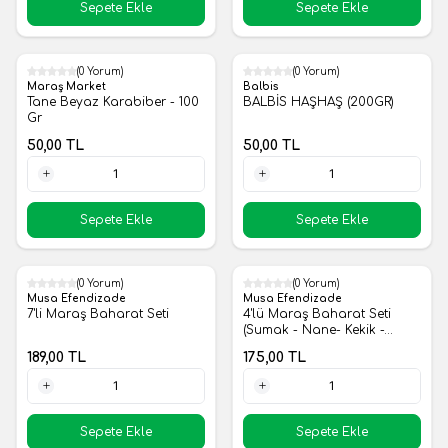
Sepete Ekle
Sepete Ekle
(0 Yorum)
(0 Yorum)
Yeni
Yeni
Maraş Market
Balbis
Tane Beyaz Karabiber - 100
BALBİS HAŞHAŞ (200GR)
Gr
50,00
TL
50,00
TL
1 Adet
1 Adet
Sepete Ekle
Sepete Ekle
(0 Yorum)
(0 Yorum)
Yeni
Yeni
Musa Efendizade
Musa Efendizade
7'li Maraş Baharat Seti
4'lü Maraş Baharat Seti
(Sumak - Nane- Kekik -
Reyhan)
189,00
TL
175,00
TL
1 Adet
1 Adet
Sepete Ekle
Sepete Ekle