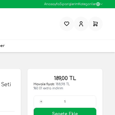
Anasayfa
Siparişlerim
Kategoriler
Favorilerim
Hesabım
Sepetim
ber
189,00
TL
 Seti
Havale fiyatı:
188,98
TL
%
0.01
extra indirim
1 Adet
Sepete Ekle