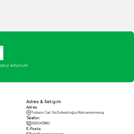
abul ediyorum.
Adres & İletişim
Adres
Trabzon Cad. No:Dulkadiroğlu/Kahramanmaraş
Telefon
05352473883
E-Posta