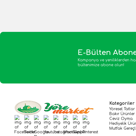
E-Bülten Abone
Kampanya ve yeniliklerden ha
bültenimize abone olun!
Kategoriler
Yöresel Tatlar
Bakır Ürünler
Ceviz Oyma
Facebook
Twitter
Google-Plus
Youtube
Instagram
WhatsApp
Tumblr
Pinterest
Hediyelik Ürü
Mutfak Gereçl