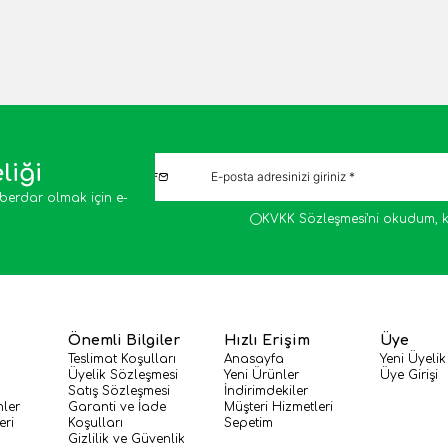
liği
berdar olmak için e-
KVKK Sözleşmesi'ni
okudum, k
Önemli Bilgiler
Hızlı Erişim
Üye
Teslimat Koşulları
Anasayfa
Yeni Üyelik
Üyelik Sözleşmesi
Yeni Ürünler
Üye Girişi
Satış Sözleşmesi
İndirimdekiler
nler
Garanti ve İade
Müşteri Hizmetleri
eri
Koşulları
Sepetim
Gizlilik ve Güvenlik