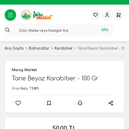
Favorilerim
Hesabım
Sepeti
ARA
Ana Sayfa
Baharatlar
Karabiber
Tane Beyaz Karabiber - 100 
Maraş Market
Tane Beyaz Karabiber - 100 Gr
Ürün Kodu:
T2485
50,00
TL