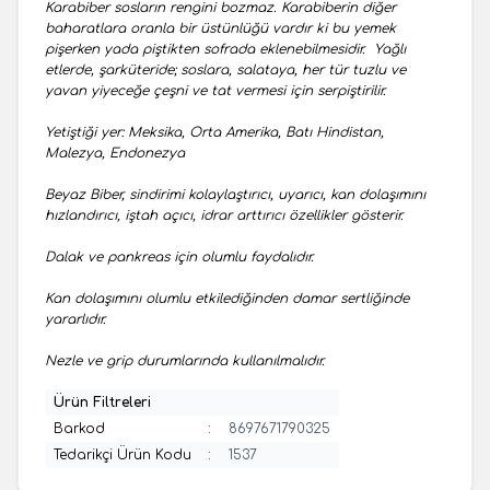
Karabiber sosların rengini bozmaz. Karabiberin diğer
baharatlara oranla bir üstünlüğü vardır ki bu yemek
pişerken yada piştikten sofrada eklenebilmesidir. Yağlı
etlerde, şarküteride; soslara, salataya, her tür tuzlu ve
yavan yiyeceğe çeşni ve tat vermesi için serpiştirilir.
Yetiştiği yer: Meksika, Orta Amerika, Batı Hindistan,
Malezya, Endonezya
Beyaz Biber, sindirimi kolaylaştırıcı, uyarıcı, kan dolaşımını
hızlandırıcı, iştah açıcı, idrar arttırıcı özellikler gösterir.
Dalak ve pankreas için olumlu faydalıdır.
Kan dolaşımını olumlu etkilediğinden damar sertliğinde
yararlıdır.
Nezle ve grip durumlarında kullanılmalıdır.
Ürün Filtreleri
Barkod
:
8697671790325
Tedarikçi Ürün Kodu
:
1537