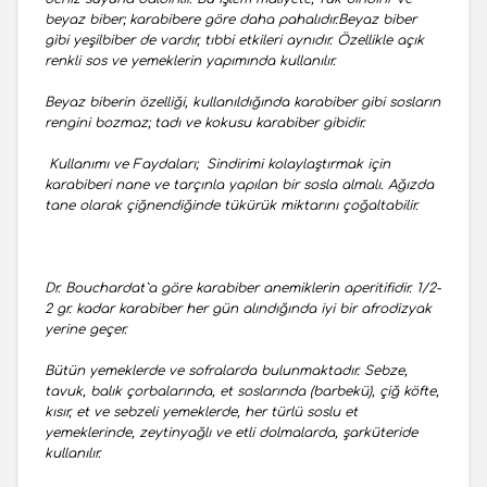
beyaz biber; karabibere göre daha pahalıdır.Beyaz biber
gibi yeşilbiber de vardır, tıbbi etkileri aynıdır. Özellikle açık
renkli sos ve yemeklerin yapımında kullanılır.
Beyaz biberin özelliği, kullanıldığında karabiber gibi sosların
rengini bozmaz; tadı ve kokusu karabiber gibidir.
Kullanımı ve Faydaları; Sindirimi kolaylaştırmak için
karabiberi nane ve tarçınla yapılan bir sosla almalı. Ağızda
tane olarak çiğnendiğinde tükürük miktarını çoğaltabilir.
Dr. Bouchardat`a göre karabiber anemiklerin aperitifidir. 1/2-
2 gr. kadar karabiber her gün alındığında iyi bir afrodizyak
yerine geçer.
Bütün yemeklerde ve sofralarda bulunmaktadır. Sebze,
tavuk, balık çorbalarında, et soslarında (barbekü), çiğ köfte,
kısır, et ve sebzeli yemeklerde, her türlü soslu et
yemeklerinde, zeytinyağlı ve etli dolmalarda, şarküteride
kullanılır.