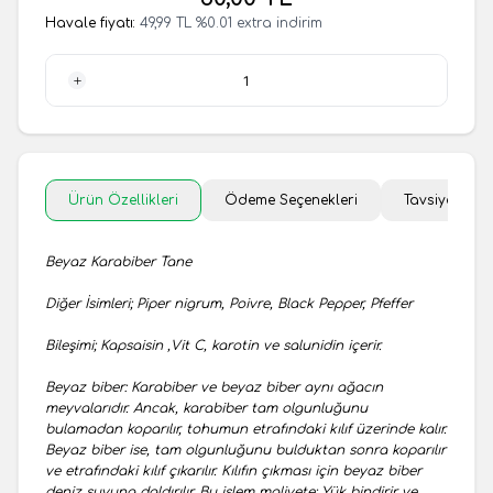
Havale fiyatı:
49,99
TL
%
0.01
extra indirim
1 Adet
Ürün Özellikleri
Ödeme Seçenekleri
Tavsiye Et
Beyaz Karabiber Tane
Diğer İsimleri; Piper nigrum, Poivre, Black Pepper, Pfeffer
Bileşimi; Kapsaisin ,Vit C, karotin ve salunidin içerir.
Beyaz biber: Karabiber ve beyaz biber aynı ağacın
meyvalarıdır. Ancak, karabiber tam olgunluğunu
bulamadan koparılır, tohumun etrafındaki kılıf üzerinde kalır.
Beyaz biber ise, tam olgunluğunu bulduktan sonra koparılır
ve etrafındaki kılıf çıkarılır. Kılıfın çıkması için beyaz biber
deniz suyuna daldırılır. Bu işlem maliyete; Yük bindirir ve