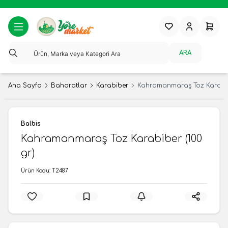
Favorilerim
Hesabım
Sepeti
ARA
Ana Sayfa
Baharatlar
Karabiber
Kahramanmaraş Toz Karabibe
Balbis
Kahramanmaraş Toz Karabiber (100
gr)
Ürün Kodu:
T2487