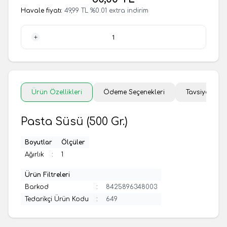
Havale fiyatı:
49,99
TL
%
0.01
extra indirim
1 Adet
Ürün Özellikleri
Ödeme Seçenekleri
Tavsiye Et
Pasta Süsü (500 Gr.)
Boyutlar
Ölçüler
Ağırlık
:
1
Ürün Filtreleri
Barkod
:
8425896348003
Tedarikçi Ürün Kodu
:
649