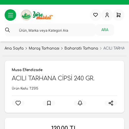
Favorilerim
Hesabım
Sepeti
ARA
Ana Sayfa
Maraş Tarhanası
Baharatlı Tarhana
ACILI TARHANA
Musa Efendizade
ACILI TARHANA CİPSİ 240 GR.
Ürün Kodu:
T2515
120,00
TL