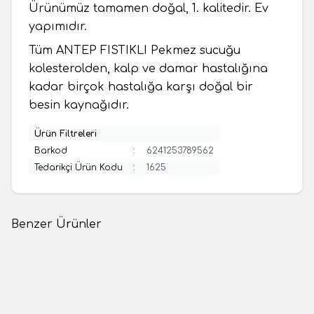
Ürünümüz tamamen doğal, 1. kalitedir. Ev
yapımıdır.
Tüm ANTEP FISTIKLI Pekmez sucuğu
kolesterolden, kalp ve damar hastalığına
kadar birçok hastalığa karşı doğal bir
besin kaynağıdır.
Ürün Filtreleri
Barkod
:
6241253789562
Tedarikçi Ürün Kodu
:
1625
Benzer Ürünler
(0 Yorum)
(0 Yorum)
Yeni
Yeni
Maraş Market
Maraş Market
Cevizli Samsa 500 Gr.
Antep Fıstıklı Pekmez
Sucuğu(HALİS)-250 Gr
175,00
TL
190,00
TL