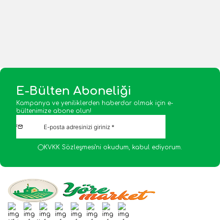
1 Adet
1 Adet
Sepete Ekle
Sepete Ekle
E-Bülten Aboneliği
Kampanya ve yeniliklerden haberdar olmak için e-
bültenimize abone olun!
KVKK Sözleşmesi'ni
okudum, kabul ediyorum.
Facebook
Twitter
Google-Plus
Youtube
Instagram
WhatsApp
Tumblr
Pinterest