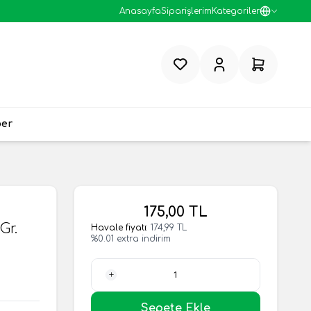
Anasayfa
Siparişlerim
Kategoriler
Favorilerim
Hesabım
Sepetim
ber
175,00
TL
Gr.
Havale fiyatı:
174,99
TL
%
0.01
extra indirim
1 Adet
Sepete Ekle