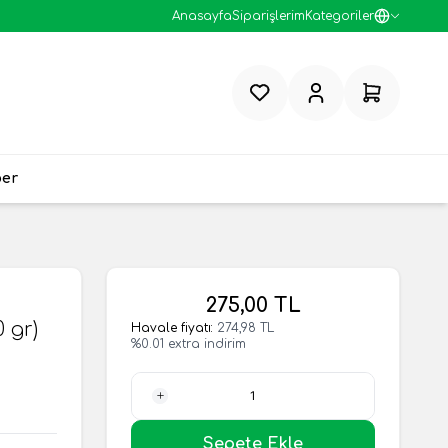
Anasayfa
Siparişlerim
Kategoriler
Favorilerim
Hesabım
Sepetim
ber
275,00
TL
 gr)
Havale fiyatı:
274,98
TL
%
0.01
extra indirim
1 Adet
Sepete Ekle