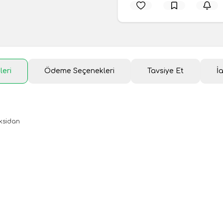
leri
Ödeme Seçenekleri
Tavsiye Et
İ
oksidan