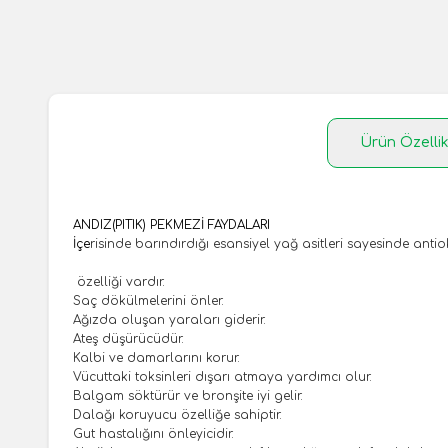
Ürün Özellik
ANDIZ(PITIK) PEKMEZİ FAYDALARI
​İçe
risinde barındırdığı esansiyel yağ asitleri sayesinde anti
özelliği vardır.
Saç dökülmeleri
ni önler.
Ağızda oluşan yaraları giderir.
Ateş düşürücüdür.
Kalbi ve damarlarını korur.
Vücuttaki toksinleri dışarı atmaya yardımcı olur.
Balgam söktürür ve bronşite iyi gelir.
Dalağı koruyucu özelliğe sahiptir.
Gut hastalığı
nı önleyicidir.