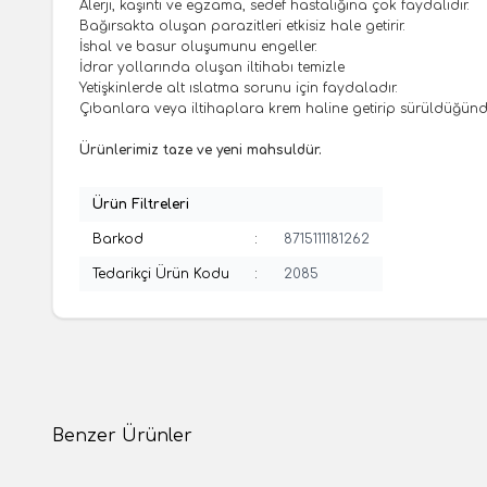
Alerji
, kaşıntı ve egzama, sedef hastalığına çok faydalıdır.
Bağırsakta oluşan parazitleri etkisiz hale getirir.
İshal ve basur oluşumunu engeller.
İdrar yollarında oluşan iltihabı temizle
Yetişkinlerde alt ıslatma sorunu için faydaladır.
Çıbanlara veya iltihaplara krem haline getirip sürüldüğünde
Ürünlerimiz taze ve yeni mahsuldür.
Ürün Filtreleri
Barkod
:
8715111181262
Tedarikçi Ürün Kodu
:
2085
Benzer Ürünler