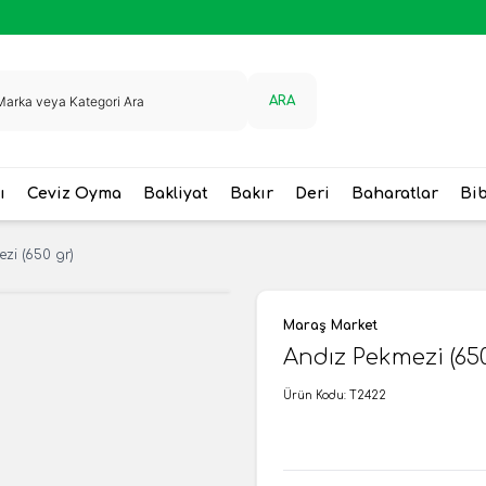
ARA
ı
Ceviz Oyma
Bakliyat
Bakır
Deri
Baharatlar
Bi
zi (650 gr)
Maraş Market
Andız Pekmezi (650
Ürün Kodu:
T2422