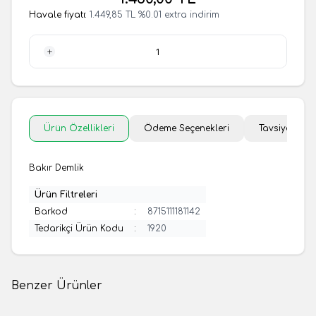
Havale fiyatı:
1.449,85
TL
%
0.01
extra indirim
1 Adet
Ürün Özellikleri
Ödeme Seçenekleri
Tavsiye Et
Bakır Demlik
Ürün Filtreleri
Barkod
:
8715111181142
Tedarikçi Ürün Kodu
:
1920
Benzer Ürünler
(0 Yorum)
(0 Yorum)