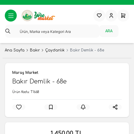
Favorilerim
Hesabım
Sepeti
ARA
Ana Sayfa
Bakır
Çaydanlık
Bakır Demlik - 68e
Maraş Market
Bakır Demlik - 68e
Ürün Kodu:
T1668
1.450,00
TL