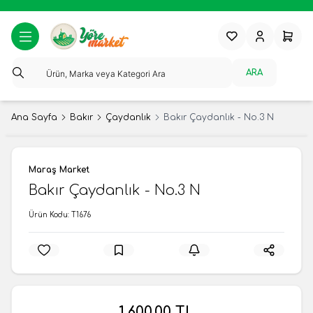
Favorilerim
Hesabım
Sepeti
ARA
Ana Sayfa
Bakır
Çaydanlık
Bakır Çaydanlık - No.3 N
Maraş Market
Bakır Çaydanlık - No.3 N
Ürün Kodu:
T1676
1.600,00
TL