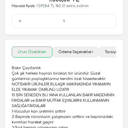
Havale fiyatı:
1.599,84
TL
%
0.01
extra indirim
1 Adet
Ürün Özellikleri
Ödeme Seçenekleri
Tavsiye Et
Bakır Çaydanlık
Çok şık herkesi hayran bırakan bir üründür. Güzel
günlerinizi paylaştıklarınız kendini özel hissedecektir.
NOT:BAKIR ÜRÜNLERİ BULAŞIK MAKİNASINDA YIKAMAYIN
ELDE YIKAMAK ÖMRÜNÜ UZATIR
​10 BİN SENEDEN BU YANA KULLANILAN BAKIR MADENİNİN
FAYDALARI ve BAKIR MUTFAK EŞYALARINI KULLANMANIN
SAĞLIĞA FAYDALARI
1-Vücudun kan üretimini arttırır
2-Beyinde nöronların çalışmasını artttırır ve beyninizdeki
kvrımları hareket geçirir
3-Troit bezinin çalışmasını artırır