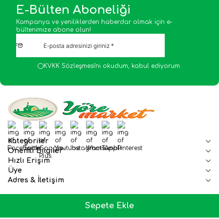
E-Bülten Aboneliği
Kampanya ve yeniliklerden haberdar olmak için e-
bültenimize abone olun!
KVKK Sözleşmesi'ni
okudum, kabul ediyorum.
Facebook
Twitter
Google-Plus
Youtube
Instagram
WhatsApp
Tumblr
Pinterest
Kategoriler
Önemli Bilgiler
Hızlı Erişim
Üye
Adres & İletişim
Sepete Ekle