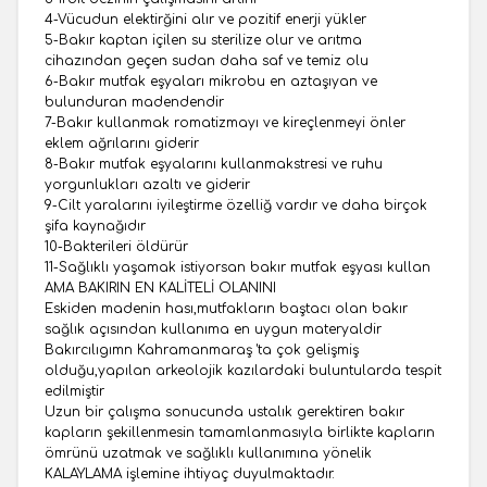
4-Vücudun elektirğini alır ve pozitif enerji yükler
5-Bakır kaptan içilen su sterilize olur ve arıtma
cihazından geçen sudan daha saf ve temiz olu
6-Bakır mutfak eşyaları mikrobu en aztaşıyan ve
bulunduran madendendir
7-Bakır kullanmak romatizmayı ve kireçlenmeyi önler
eklem ağrılarını giderir
8-Bakır mutfak eşyalarını kullanmakstresi ve ruhu
yorgunlukları azaltı ve giderir
9-Cilt yaralarını iyileştirme özelliğ vardır ve daha birçok
şifa kaynağıdır
10-Bakterileri öldürür
11-Sağlıklı yaşamak istiyorsan bakır mutfak eşyası kullan
AMA BAKIRIN EN KALİTELİ OLANINI
Eskiden madenin hası,mutfakların baştacı olan bakır
sağlık açısından kullanıma en uygun materyaldir
Bakırcılıgımn Kahramanmaraş 'ta çok gelişmiş
olduğu,yapılan arkeolojik kazılardaki buluntularda tespit
edilmiştir
Uzun bir çalışma sonucunda ustalık gerektiren bakır
kapların şekillenmesin tamamlanmasıyla birlikte kapların
ömrünü uzatmak ve sağlıklı kullanımına yönelik
KALAYLAMA işlemine ihtiyaç duyulmaktadır.