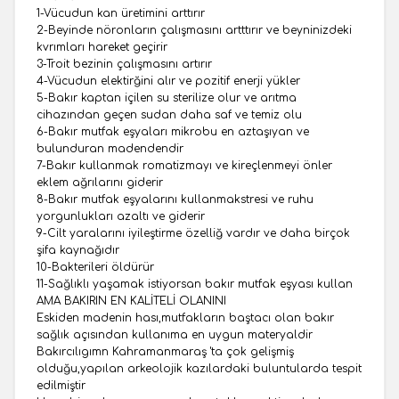
1-Vücudun kan üretimini arttırır
2-Beyinde nöronların çalışmasını artttırır ve beyninizdeki
kvrımları hareket geçirir
3-Troit bezinin çalışmasını artırır
4-Vücudun elektirğini alır ve pozitif enerji yükler
5-Bakır kaptan içilen su sterilize olur ve arıtma
cihazından geçen sudan daha saf ve temiz olu
6-Bakır mutfak eşyaları mikrobu en aztaşıyan ve
bulunduran madendendir
7-Bakır kullanmak romatizmayı ve kireçlenmeyi önler
eklem ağrılarını giderir
8-Bakır mutfak eşyalarını kullanmakstresi ve ruhu
yorgunlukları azaltı ve giderir
9-Cilt yaralarını iyileştirme özelliğ vardır ve daha birçok
şifa kaynağıdır
10-Bakterileri öldürür
11-Sağlıklı yaşamak istiyorsan bakır mutfak eşyası kullan
AMA BAKIRIN EN KALİTELİ OLANINI
Eskiden madenin hası,mutfakların baştacı olan bakır
sağlık açısından kullanıma en uygun materyaldir
Bakırcılıgımn Kahramanmaraş 'ta çok gelişmiş
olduğu,yapılan arkeolojik kazılardaki buluntularda tespit
edilmiştir