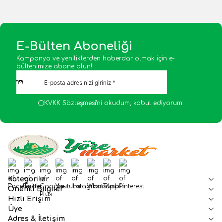
E-Bülten Aboneliği
Kampanya ve yeniliklerden haberdar olmak için e-
bültenimize abone olun!
KVKK Sözleşmesi'ni
okudum, kabul ediyorum.
Facebook
Twitter
Google-Plus
Youtube
Instagram
WhatsApp
Tumblr
Pinterest
Kategoriler
Önemli Bilgiler
Hızlı Erişim
Üye
Adres & İletişim