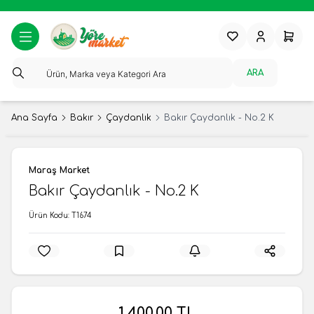
Favorilerim
Hesabım
Sepeti
ARA
Ana Sayfa
Bakır
Çaydanlık
Bakır Çaydanlık - No.2 K
Maraş Market
Bakır Çaydanlık - No.2 K
Ürün Kodu:
T1674
1.400,00
TL