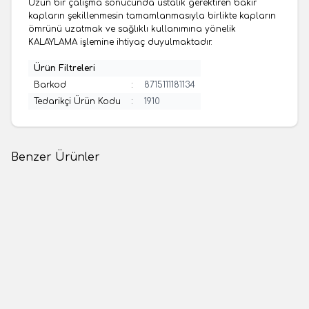
Uzun bir çalışma sonucunda ustalık gerektiren bakır
kapların şekillenmesin tamamlanmasıyla birlikte kapların
ömrünü uzatmak ve sağlıklı kullanımına yönelik
KALAYLAMA işlemine ihtiyaç duyulmaktadır.
Ürün Filtreleri
Barkod
:
8715111181134
Tedarikçi Ürün Kodu
:
1910
Benzer Ürünler
(0 Yorum)
(0 Yorum)
Yeni
Yeni
Maraş Market
Maraş Market
Bakır Çaydanlık - No:1
Bakır Çaydanlık - No 1
1.200,00
TL
1.200,00
TL
1 Adet
1 Adet
Sepete Ekle
Sepete Ekle