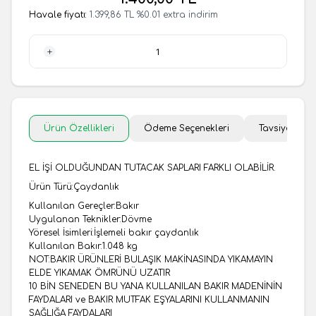
Havale fiyatı:
1.399,86
TL
%
0.01
extra indirim
1 Adet
Ürün Özellikleri
Ödeme Seçenekleri
Tavsiye Et
EL İŞİ OLDUĞUNDAN TUTACAK SAPLARI FARKLI OLABİLİR.
Ürün Türü:Çaydanlık
Kullanılan Gereçler:Bakır
Uygulanan Teknikler:Dövme
Yöresel İsimleri:İşlemeli bakır çaydanlık
Kullanılan Bakır:1.048 kg
NOT:BAKIR ÜRÜNLERİ BULAŞIK MAKİNASINDA YIKAMAYIN
ELDE YIKAMAK ÖMRÜNÜ UZATIR
​10 BİN SENEDEN BU YANA KULLANILAN BAKIR MADENİNİN
FAYDALARI ve BAKIR MUTFAK EŞYALARINI KULLANMANIN
SAĞLIĞA FAYDALARI