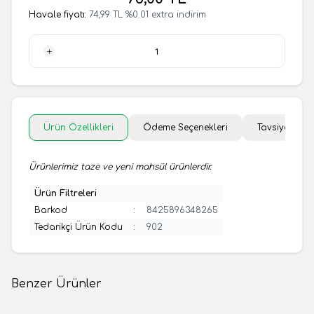
Havale fiyatı:
74,99
TL
%
0.01
extra indirim
1 Adet
Ürün Özellikleri
Ödeme Seçenekleri
Tavsiye Et
Ürünlerimiz taze ve yeni mahsül ürünlerdir.
Ürün Filtreleri
Barkod
:
8425896348265
Tedarikçi Ürün Kodu
:
902
Benzer Ürünler
(0 Yorum)
(0 Yorum)