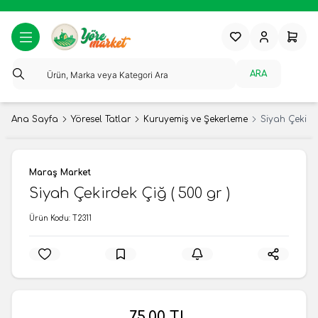
Favorilerim
Hesabım
Sepeti
ARA
Ana Sayfa
Yöresel Tatlar
Kuruyemiş ve Şekerleme
Siyah Çekirde
Maraş Market
Siyah Çekirdek Çiğ ( 500 gr )
Ürün Kodu:
T2311
75,00
TL