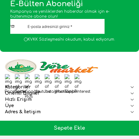
E-Bülten Aboneliği
Kampanya ve yeniliklerden haberdar olmak için e-
bültenimize abone olun!
KVKK Sözleşmesi'ni
okudum, kabul ediyorum.
Facebook
Twitter
Google-Plus
Youtube
Instagram
WhatsApp
Tumblr
Pinterest
Kategoriler
Önemli Bilgiler
Hızlı Erişim
Üye
Adres & İletişim
Sepete Ekle