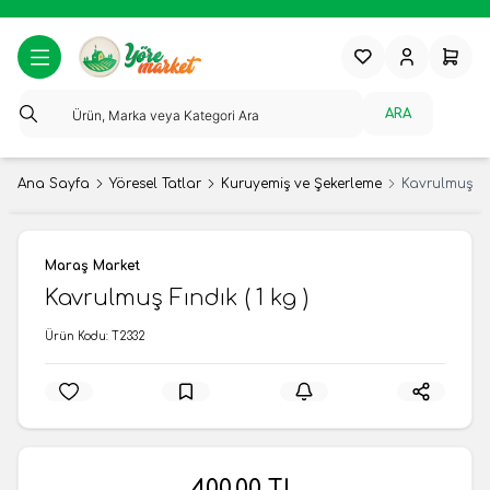
Favorilerim
Hesabım
Sepeti
ARA
Ana Sayfa
Yöresel Tatlar
Kuruyemiş ve Şekerleme
Kavrulmuş Fın
Maraş Market
Kavrulmuş Fındık ( 1 kg )
Ürün Kodu:
T2332
400,00
TL