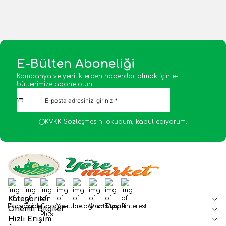
Sepete Ekle
Sepete Ekle
E-Bülten Aboneliği
Kampanya ve yeniliklerden haberdar olmak için e-
bültenimize abone olun!
KVKK Sözleşmesi'ni
okudum, kabul ediyorum.
Facebook
Twitter
Google-Plus
Youtube
Instagram
WhatsApp
Tumblr
Pinterest
Kategoriler
Önemli Bilgiler
Hızlı Erişim