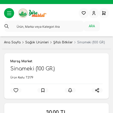
Favorilerim
Hesabım
Sepeti
ARA
Ana Sayfa
Sağlık Ürünleri
Şifalı Bitkiler
Sinameki (100 GR.)
Maraş Market
Sinameki (100 GR.)
Ürün Kodu:
T2179
30,00
TL