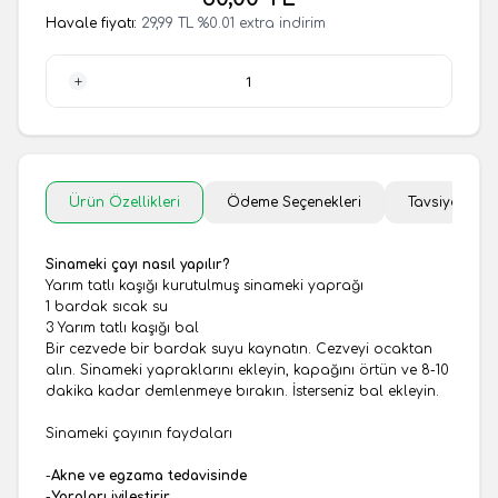
Havale fiyatı:
29,99
TL
%
0.01
extra indirim
1 Adet
Ürün Özellikleri
Ödeme Seçenekleri
Tavsiye Et
Sinameki çayı nasıl yapılır?
Yarım tatlı kaşığı kurutulmuş sinameki yaprağı
1 bardak sıcak su
3 Yarım tatlı kaşığı bal
Bir cezvede bir bardak suyu kaynatın. Cezveyi ocaktan
alın. Sinameki yapraklarını ekleyin, kapağını örtün ve 8-10
dakika kadar demlenmeye bırakın. İsterseniz bal ekleyin.
Sinameki çayının faydaları
-
Akne ve egzama tedavisinde
-
Yaraları iyileştirir