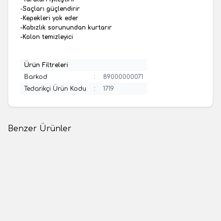
-
Saçları güçlendirir
-
Kepekleri yok eder
-Kabızlık sorunundan kurtarır
-Kolon temizleyici
Ürün Filtreleri
Barkod
:
89000000071
Tedarikçi Ürün Kodu
:
1719
Benzer Ürünler
(0 Yorum)
(0 Yorum)
Yeni
Yeni
Balbis
Balbis
IHLAMUR (100 GR)
Karanfil (50gr)
99,00
TL
39,00
TL
1 Adet
1 Adet