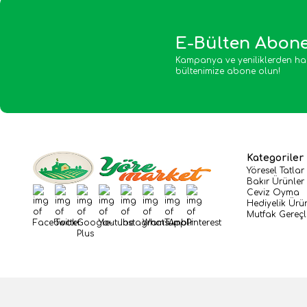
E-Bülten Abone
Kampanya ve yeniliklerden ha
bültenimize abone olun!
Kategoriler
Yöresel Tatlar
Bakır Ürünler
Ceviz Oyma
Facebook
Twitter
Google-Plus
Youtube
Instagram
WhatsApp
Tumblr
Pinterest
Hediyelik Ürü
Mutfak Gereçl