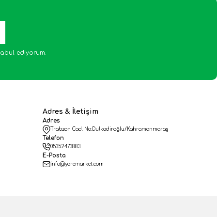
abul ediyorum.
Adres & İletişim
Adres
Trabzon Cad. No:Dulkadiroğlu/Kahramanmaraş
Telefon
05352473883
E-Posta
info@yoremarket.com