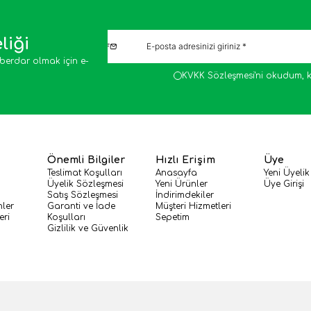
liği
berdar olmak için e-
KVKK Sözleşmesi'ni
okudum, k
Önemli Bilgiler
Hızlı Erişim
Üye
Teslimat Koşulları
Anasayfa
Yeni Üyelik
Üyelik Sözleşmesi
Yeni Ürünler
Üye Girişi
Satış Sözleşmesi
İndirimdekiler
nler
Garanti ve İade
Müşteri Hizmetleri
eri
Koşulları
Sepetim
Gizlilik ve Güvenlik