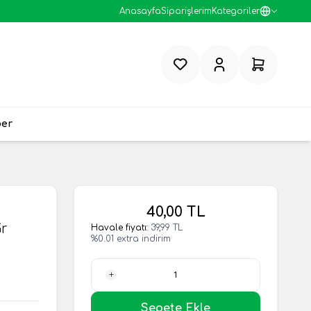
Anasayfa
Siparişlerim
Kategoriler
Favorilerim
Hesabım
Sepetim
ber
40,00
TL
Gr
Havale fiyatı:
39,99
TL
%
0.01
extra indirim
1 Adet
Sepete Ekle