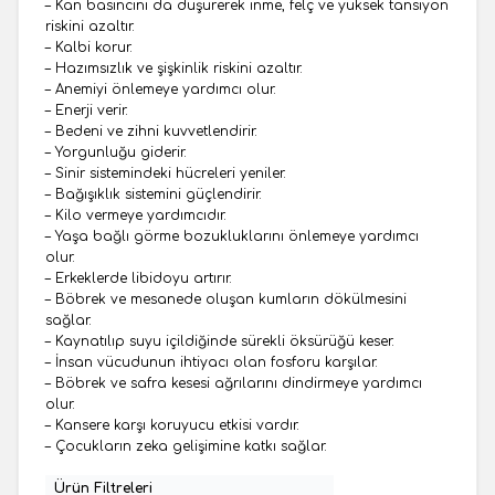
– Kan basıncını da düşürerek inme, felç ve yüksek tansiyon
riskini azaltır.
– Kalbi korur.
– Hazımsızlık ve şişkinlik riskini azaltır.
– Anemiyi önlemeye yardımcı olur.
– Enerji verir.
– Bedeni ve zihni kuvvetlendirir.
– Yorgunluğu giderir.
– Sinir sistemindeki hücreleri yeniler.
– Bağışıklık sistemini güçlendirir.
– Kilo vermeye yardımcıdır.
– Yaşa bağlı görme bozukluklarını önlemeye yardımcı
olur.
– Erkeklerde libidoyu artırır.
– Böbrek ve mesanede oluşan kumların dökülmesini
sağlar.
– Kaynatılıp suyu içildiğinde sürekli öksürüğü keser.
– İnsan vücudunun ihtiyacı olan fosforu karşılar.
– Böbrek ve safra kesesi ağrılarını dindirmeye yardımcı
olur.
– Kansere karşı koruyucu etkisi vardır.
– Çocukların zeka gelişimine katkı sağlar.
Ürün Filtreleri