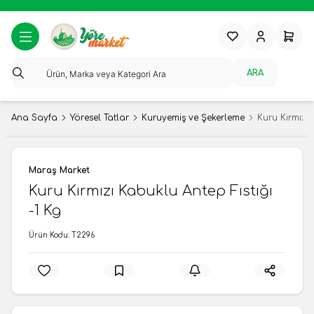
Favorilerim
Hesabım
Sepeti
ARA
Ana Sayfa
Yöresel Tatlar
Kuruyemiş ve Şekerleme
Kuru Kırmızı 
Maraş Market
Kuru Kırmızı Kabuklu Antep Fıstığı
-1 Kg
Ürün Kodu:
T2296