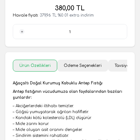
380,00
TL
Havale fiyatı:
379,96
TL
%
0.01
extra indirim
1 Adet
Ürün Özellikleri
Ödeme Seçenekleri
Tavsiye Et
Ağaçaltı Doğal Kurumuş Kabuklu Antep Fıstığı
Antep fıstığının vücudumuza olan faydalarından bazıları
şunlardır:
– Akciğerlerdeki iltihabı temizler.
– Göğsü yumuşatarak ağrıları hafifletir.
– Kandaki kötü kolesterolü (LDL) düşürür.
– Mide zarını korur.
– Mide oluşan asit oranını dengeler.
– Sindirim sistemini rahatlatır.