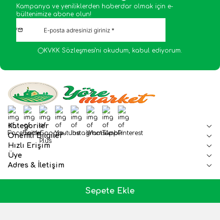
Kampanya ve yeniliklerden haberdar olmak için e-
bültenimize abone olun!
KVKK Sözleşmesi'ni
okudum, kabul ediyorum.
Facebook
Twitter
Google-Plus
Youtube
Instagram
WhatsApp
Tumblr
Pinterest
Kategoriler
Önemli Bilgiler
Hızlı Erişim
Üye
Adres & İletişim
Sepete Ekle