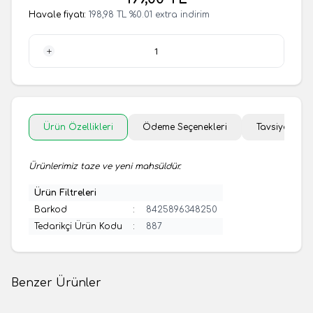
Havale fiyatı:
198,98
TL
%
0.01
extra indirim
1 Adet
Ürün Özellikleri
Ödeme Seçenekleri
Tavsiye Et
Ürünlerimiz taze ve yeni mahsüldür.
Ürün Filtreleri
Barkod
:
8425896348250
Tedarikçi Ürün Kodu
:
887
Benzer Ürünler
(0 Yorum)
(0 Yorum)