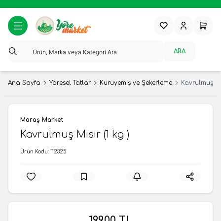
Favorilerim
Hesabım
Sepeti
ARA
Ana Sayfa
Yöresel Tatlar
Kuruyemiş ve Şekerleme
Kavrulmuş Mıs
Maraş Market
Kavrulmuş Mısır (1 kg )
Ürün Kodu:
T2325
199,00
TL