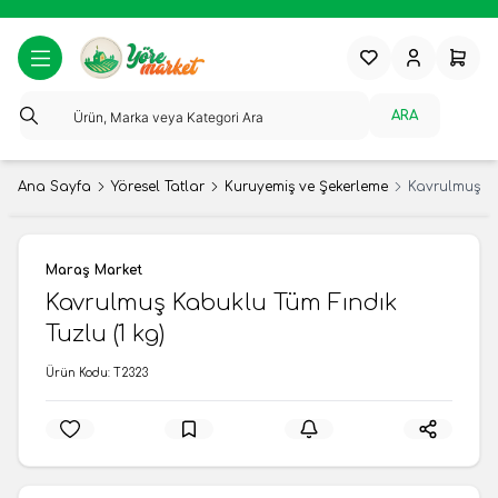
Favorilerim
Hesabım
Sepeti
ARA
Ana Sayfa
Yöresel Tatlar
Kuruyemiş ve Şekerleme
Kavrulmuş Ka
Maraş Market
Kavrulmuş Kabuklu Tüm Fındık
Tuzlu (1 kg)
Ürün Kodu:
T2323