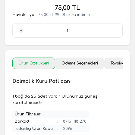
75,00
TL
Havale fiyatı:
75,00
TL
%
0.01
extra indirim
1 Adet
Ürün Özellikleri
Ödeme Seçenekleri
Tavsiye Et
Dolmalık Kuru Patlıcan
1 bağ da 25 adet vardır. Ürünümüz güneş
kurutulmasıdır.
Ürün Filtreleri
Barkod
:
8715111181270
Tedarikçi Ürün Kodu
:
2096