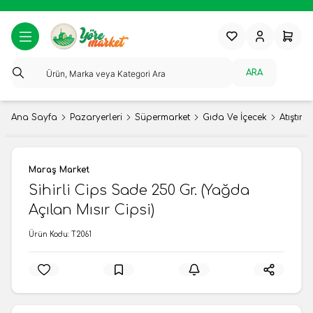
Favorilerim
Hesabım
Sepeti
ARA
Ana Sayfa
Pazaryerleri
Süpermarket
Gıda Ve İçecek
Atıştırm
Maraş Market
Sihirli Cips Sade 250 Gr. (Yağda
Açılan Mısır Cipsi)
Ürün Kodu:
T2061