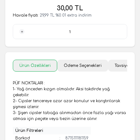
30,00
TL
Havale fiyatı:
29,99
TL
%
0.01
extra indirim
1 Adet
Ürün Özellikleri
Ödeme Seçenekleri
Tavsiye Et
PÜF NOKTALARI :
1- Yağ önceden kızgın olmalıdır. Aksi takdirde yağ
çekebilir.
2- Cipsler tencereye azar azar konulur ve karıştırılarak
şişmesi izlenir.
3- Şişen cipsler tabağa alınmadan önce fazla yağı varsa
atması için peçete veya bezin üzerine alınır.
Ürün Filtreleri
Barkod
:
8715111181159