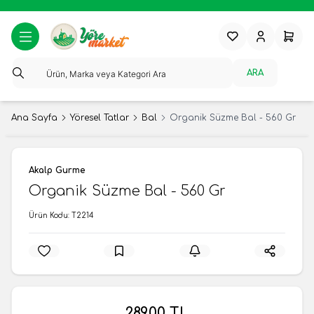
Favorilerim
Hesabım
Sepeti
ARA
Ana Sayfa
Yöresel Tatlar
Bal
Organik Süzme Bal - 560 Gr
Akalp Gurme
Organik Süzme Bal - 560 Gr
Ürün Kodu:
T2214
289,00
TL