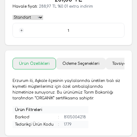
Havale fiyatı:
288,97
TL
%
0.01
extra indirim
1 Adet
Ürün Özellikleri
Ödeme Seçenekleri
Tavsiye Et
Erzurum ili, Aşkale ilçesinin yaylalarında üretilen balı siz
kıymetli müşterilerimiz için özel ambalajlarında
hizmetinize sunuyoruz. Bu ürünümüz Tarım Bakanlığı
tarafından “ORGANİK” sertifikasına sahiptir.
Ürün Filtreleri
Barkod
:
8105004218
Tedarikçi Ürün Kodu
:
1779